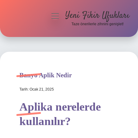
Yeni Fikir Ufukları
menüyü
aç
Taze önerilerle zihnini genişlet!
Anasayfa
Gizlilik Politikası
Yasal Uyarı
Banyo Aplik Nedir
Hakkımızda
Tarih: Ocak 21, 2025
Aplika nerelerde
kullanılır?