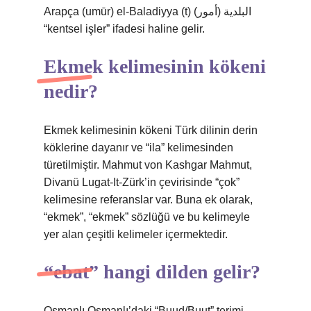
Arapça (umūr) el-Baladiyya (t) (أمور) البلدية
“kentsel işler” ifadesi haline gelir.
Ekmek kelimesinin kökeni
nedir?
Ekmek kelimesinin kökeni Türk dilinin derin
köklerine dayanır ve “ila” kelimesinden
türetilmiştir. Mahmut von Kashgar Mahmut,
Divanü Lugat-It-Zürk’in çevirisinde “çok”
kelimesine referanslar var. Buna ek olarak,
“ekmek”, “ekmek” sözlüğü ve bu kelimeyle
yer alan çeşitli kelimeler içermektedir.
“ebat” hangi dilden gelir?
Osmanlı Osmanlı’daki “Buud/Buut” terimi