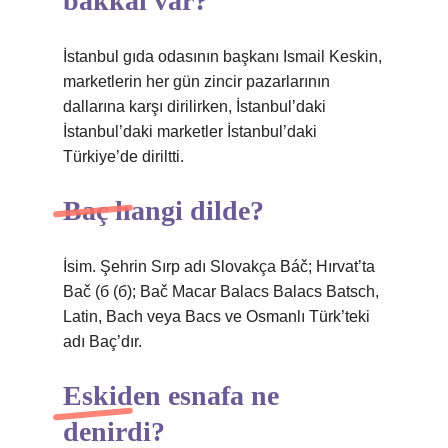
bakkal var?
İstanbul gıda odasının başkanı Ismail Keskin,
marketlerin her gün zincir pazarlarının
dallarına karşı dirilirken, İstanbul’daki
İstanbul’daki marketler İstanbul’daki
Türkiye’de diriltti.
Baç hangi dilde?
İsim. Şehrin Sırp adı Slovakça Báč; Hırvat’ta
Bač (б (б); Bač Macar Balacs Balacs Batsch,
Latin, Bach veya Bacs ve Osmanlı Türk’teki
adı Baç’dır.
Eskiden esnafa ne
denirdi?