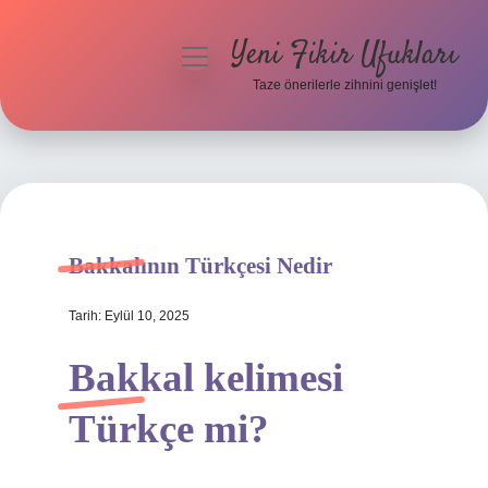
Yeni Fikir Ufukları
menüyü
aç
Taze önerilerle zihnini genişlet!
Anasayfa
Gizlilik Politikası
Yasal Uyarı
Bakkalının Türkçesi Nedir
Hakkımızda
Tarih: Eylül 10, 2025
Bakkal kelimesi
Türkçe mi?