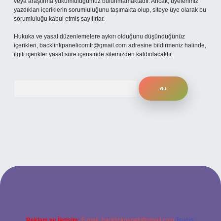
veya araştırma yükümlülüğümüz bulunmamaktadır. Ancak, üyelerimiz
yazdıkları içeriklerin sorumluluğunu taşımakta olup, siteye üye olarak bu
sorumluluğu kabul etmiş sayılırlar.
Hukuka ve yasal düzenlemelere aykırı olduğunu düşündüğünüz
içerikleri,
backlinkpanelicomtr@gmail.com
adresine bildirmeniz halinde,
ilgili içerikler yasal süre içerisinde sitemizden kaldırılacaktır.
Arama
lbet giriş adresi
www.betexper.xyz/
Reklam ve İletişim:
E-mail:
backlinkpaneli@gmail.com
Teams: