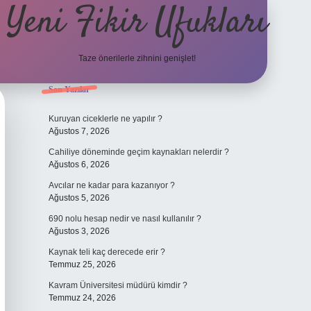
Yeni Fikir Ufukları
Taze önerilerle zihnini genişlet!
Sidebar
Son Yazılar
ilbet yeni giriş
ilbet mobil giriş
ilbet 
Kuruyan ciceklerle ne yapılır ?
Ağustos 7, 2026
Cahiliye döneminde geçim kaynakları nelerdir ?
Ağustos 6, 2026
Avcılar ne kadar para kazanıyor ?
Ağustos 5, 2026
690 nolu hesap nedir ve nasıl kullanılır ?
Ağustos 3, 2026
Kaynak teli kaç derecede erir ?
Temmuz 25, 2026
Kavram Üniversitesi müdürü kimdir ?
Temmuz 24, 2026