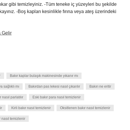
yıkar gibi temizleyiniz. -Tüm teneke iç yüzeyleri bu şekilde
kayınız. -Boş kapları kesinlikle fırına veya ateş üzerindeki
 Gelir
r
Bakır kaplar bulaşık makinesinde yıkanır mı
va sağlıklı mı
Bakırdan pas lekesi nasıl çıkarılır
Bakırı ne eritir
 nasıl parlatılır
Eski bakır para nasıl temizlenir
ir
Kirli bakır nasıl temizlenir
Oksitlenen bakır nasıl temizlenir
 nasıl temizlenir