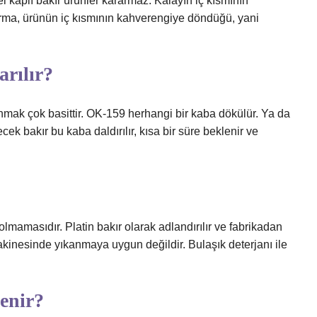
l kaplı bakır ürünler kararmaz. Kalayın iç kısmının
arma, ürünün iç kısmının kahverengiye döndüğü, yani
arılır?
nmak çok basittir. OK-159 herhangi bir kaba dökülür. Ya da
ek bakır bu kaba daldırılır, kısa bir süre beklenir ve
 olmamasıdır. Platin bakır olarak adlandırılır ve fabrikadan
akinesinde yıkanmaya uygun değildir. Bulaşık deterjanı ile
lenir?