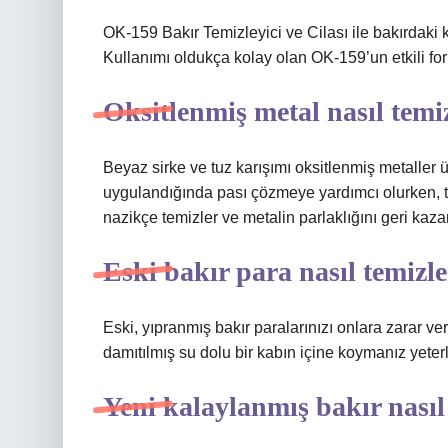
OK-159 Bakır Temizleyici ve Cilası ile bakırdaki 
Kullanımı oldukça kolay olan OK-159’un etkili form
Oksitlenmiş metal nasıl temi
Beyaz sirke ve tuz karışımı oksitlenmiş metaller üz
uygulandığında pası çözmeye yardımcı olurken, tu
nazikçe temizler ve metalin parlaklığını geri kazan
Eski bakır para nasıl temizl
Eski, yıpranmış bakır paralarınızı onlara zarar 
damıtılmış su dolu bir kabın içine koymanız yeterli
Yeni kalaylanmış bakır nasıl