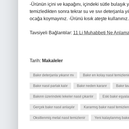
-Ürünün içini ve kapağını, içindeki sütle bulaşık 
temizledikten sonra tekrar su ve sıvı deterjanla yı
ocağa koymayınız. -Ürünü kısık ateşte kullanınız.
Tavsiyeli Bağlantılar:
11 Li Muhabbeti Ne Anlama
Tarih:
Makaleler
Bakır deterjanla yıkanır mı
Bakır en kolay nasıl temizleni
Bakır nasıl parlak kalır
Bakır neden kararır
Bakır ta
Bakırın üzerindeki lekeler nasıl çıkarılır
Eski bakır eşyalar
Gerçek bakır nasıl anlaşılır
Kararmış bakır nasıl temizlen
Oksitlenmiş metal nasıl temizlenir
Yeni kalaylanmış bakır