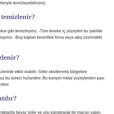
eriyle temizleyebilirsiniz.
 temizlenir?
yıkar gibi temizleyiniz. -Tüm teneke iç yüzeyleri bu şekilde
kayınız. -Boş kapları kesinlikle fırına veya ateş üzerindeki
zlenir?
erinde etkili olabilir. Sirke oksitlenmiş bölgelere
z bu süreci hızlandırır. Bu karışım metal yüzeylerden pası
dırır.
tılır?
 miktarda beyaz sirke ve unu karıştırarak bir macun yapın.