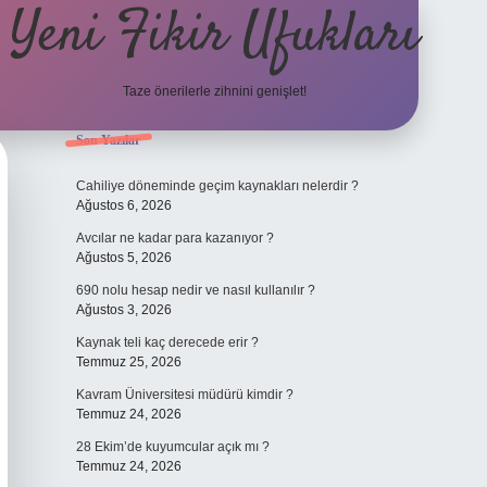
Yeni Fikir Ufukları
Taze önerilerle zihnini genişlet!
Sidebar
Son Yazılar
ilbet yeni giriş
ilbet mobil giriş
ilbet g
Cahiliye döneminde geçim kaynakları nelerdir ?
Ağustos 6, 2026
Avcılar ne kadar para kazanıyor ?
Ağustos 5, 2026
690 nolu hesap nedir ve nasıl kullanılır ?
Ağustos 3, 2026
Kaynak teli kaç derecede erir ?
Temmuz 25, 2026
Kavram Üniversitesi müdürü kimdir ?
Temmuz 24, 2026
28 Ekim’de kuyumcular açık mı ?
Temmuz 24, 2026