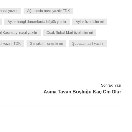
sıl yazılır
Ağustosta nasıl yazılır TDK
Aylar hangi durumlarda büyük yazılır
Aylar özel isim mi
ıl Kasım ayı nasıl yazılır
Ocak Şubat Mart özel isim mi
l yazılır TDK
Sımsıkı mı sımsıkı mı
Şubatta nasıl yazılır
Sonraki Yazı
Asma Tavan Boşluğu Kaç Cm Olur