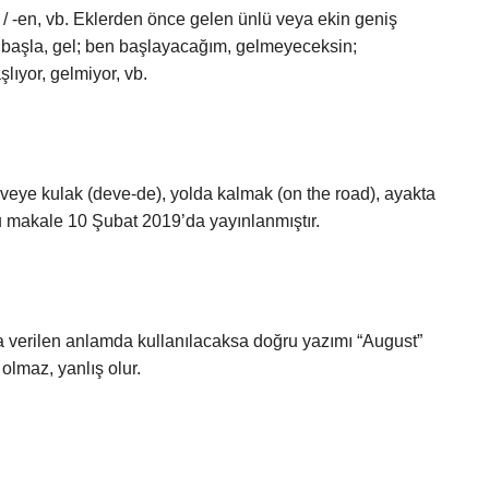
 -an / -en, vb. Eklerden önce gelen ünlü veya ekin geniş
ır: başla, gel; ben başlayacağım, gelmeyeceksin;
lıyor, gelmiyor, vb.
deveye kulak (deve-de), yolda kalmak (on the road), ayakta
Bu makale 10 Şubat 2019’da yayınlanmıştır.
ıda verilen anlamda kullanılacaksa doğru yazımı “August”
olmaz, yanlış olur.