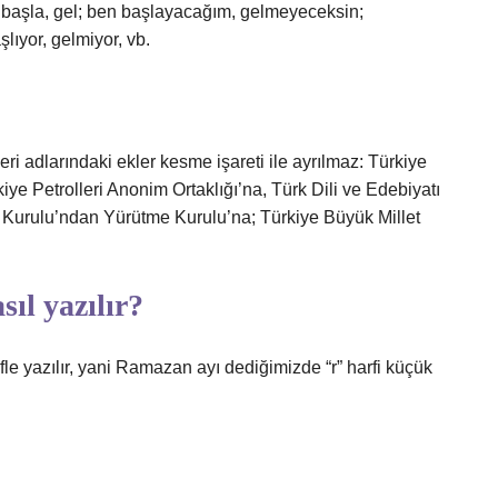
ır: başla, gel; ben başlayacağım, gelmeyeceksin;
lıyor, gelmiyor, vb.
yeri adlarındaki ekler kesme işareti ile ayrılmaz: Türkiye
iye Petrolleri Anonim Ortaklığı’na, Türk Dili ve Edebiyatı
 Kurulu’ndan Yürütme Kurulu’na; Türkiye Büyük Millet
ıl yazılır?
fle yazılır, yani Ramazan ayı dediğimizde “r” harfi küçük