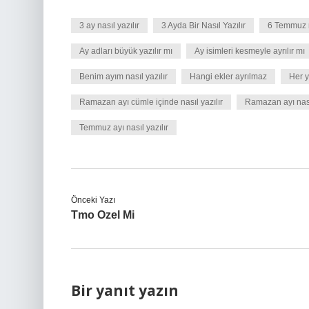
3 ay nasıl yazılır
3 Ayda Bir Nasıl Yazılır
6 Temmuz na
Ay adları büyük yazılır mı
Ay isimleri kesmeyle ayrılır mı
Benim ayım nasıl yazılır
Hangi ekler ayrılmaz
Her y
Ramazan ayı cümle içinde nasıl yazılır
Ramazan ayı nası
Temmuz ayı nasıl yazılır
Önceki Yazı
Tmo Ozel Mi
Bir yanıt yazın