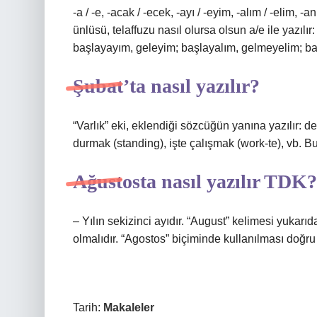
-a / -e, -acak / -ecek, -ayı / -eyim, -alım / -elim,
ünlüsü, telaffuzu nasıl olursa olsun a/e ile yazıl
başlayayım, geleyim; başlayalım, gelmeyelim; baş
Şubat’ta nasıl yazılır?
“Varlık” eki, eklendiği sözcüğün yanına yazılır: 
durmak (standing), işte çalışmak (work-te), vb. 
Ağustosta nasıl yazılır TDK?
– Yılın sekizinci ayıdır. “August” kelimesi yukar
olmalıdır. “Agostos” biçiminde kullanılması doğru 
Tarih:
Makaleler