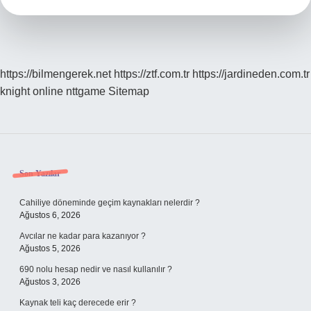
https://bilmengerek.net
https://ztf.com.tr
https://jardineden.com.tr
knight online
nttgame
Sitemap
Sidebar
Son Yazılar
Cahiliye döneminde geçim kaynakları nelerdir ?
Ağustos 6, 2026
Avcılar ne kadar para kazanıyor ?
Ağustos 5, 2026
690 nolu hesap nedir ve nasıl kullanılır ?
Ağustos 3, 2026
Kaynak teli kaç derecede erir ?