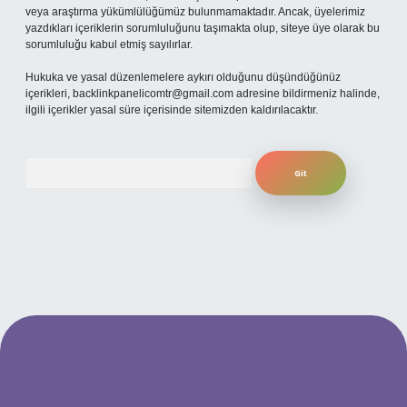
veya araştırma yükümlülüğümüz bulunmamaktadır. Ancak, üyelerimiz
yazdıkları içeriklerin sorumluluğunu taşımakta olup, siteye üye olarak bu
sorumluluğu kabul etmiş sayılırlar.
Hukuka ve yasal düzenlemelere aykırı olduğunu düşündüğünüz
içerikleri,
backlinkpanelicomtr@gmail.com
adresine bildirmeniz halinde,
ilgili içerikler yasal süre içerisinde sitemizden kaldırılacaktır.
Arama
bet giriş adresi
www.betexper.xyz/