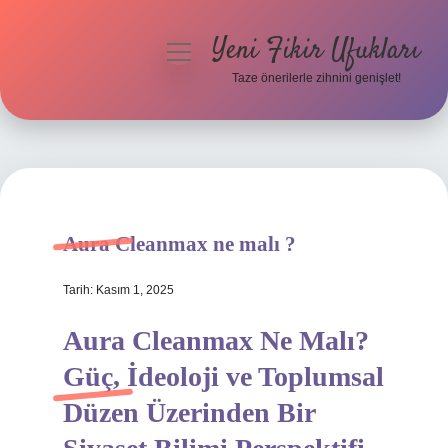
Yeni Fikir Ufukları
menüyü
aç
Taze önerilerle zihnini genişlet!
Anasayfa
Gizlilik Politikası
Yasal Uyarı
Aura Cleanmax ne malı ?
Hakkımızda
Tarih: Kasım 1, 2025
Aura Cleanmax Ne Malı?
Güç, İdeoloji ve Toplumsal
Düzen Üzerinden Bir