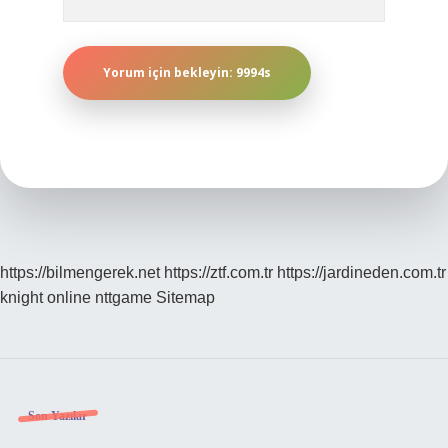
https://bilmengerek.net
https://ztf.com.tr
https://jardineden.com.tr
knight online
nttgame
Sitemap
Sidebar
Son Yazılar