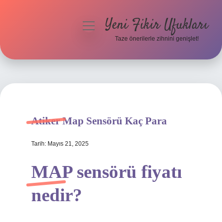
Yeni Fikir Ufukları
menüyü
aç
Taze önerilerle zihnini genişlet!
Anasayfa
Gizlilik Politikası
Yasal Uyarı
Atiker Map Sensörü Kaç Para
Hakkımızda
Tarih: Mayıs 21, 2025
MAP sensörü fiyatı
nedir?