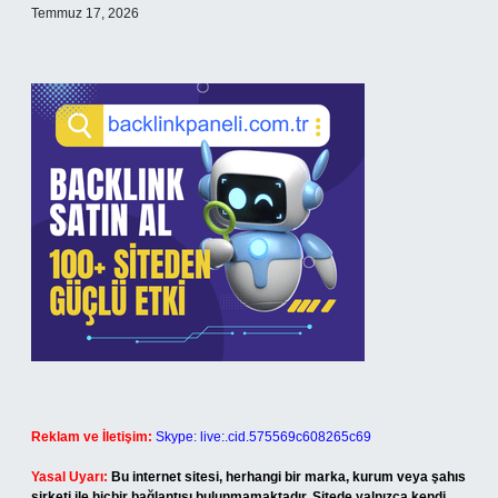
Temmuz 17, 2026
Reklam ve İletişim:
Skype: live:.cid.575569c608265c69
Yasal Uyarı:
Bu internet sitesi, herhangi bir marka, kurum veya şahıs
şirketi ile hiçbir bağlantısı bulunmamaktadır. Sitede yalnızca kendi