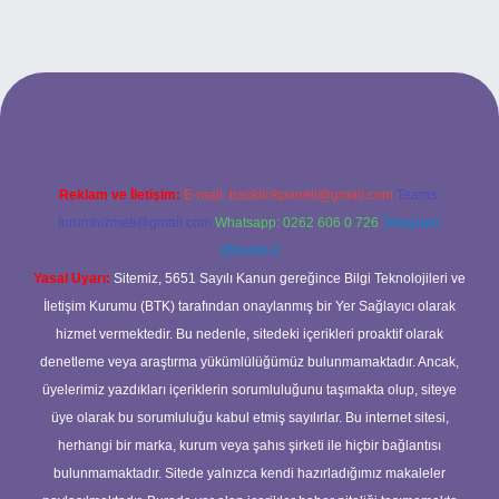
giriş
ilbet giriş adresi
www.betexper.xyz/
Reklam ve İletişim:
E-mail:
backlinkpaneli@gmail.com
Teams:
forumhizmeti@gmail.com
Whatsapp: 0262 606 0 726
Telegram:
@karabul
Yasal Uyarı:
Sitemiz, 5651 Sayılı Kanun gereğince Bilgi Teknolojileri ve
İletişim Kurumu (BTK) tarafından onaylanmış bir Yer Sağlayıcı olarak
hizmet vermektedir. Bu nedenle, sitedeki içerikleri proaktif olarak
denetleme veya araştırma yükümlülüğümüz bulunmamaktadır. Ancak,
üyelerimiz yazdıkları içeriklerin sorumluluğunu taşımakta olup, siteye
üye olarak bu sorumluluğu kabul etmiş sayılırlar. Bu internet sitesi,
herhangi bir marka, kurum veya şahıs şirketi ile hiçbir bağlantısı
bulunmamaktadır. Sitede yalnızca kendi hazırladığımız makaleler