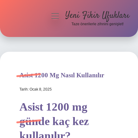
Yeni Fikir Ufukları
menüyü
aç
Taze önerilerle zihnini genişlet!
Anasayfa
Gizlilik Politikası
Yasal Uyarı
Asist 1200 Mg Nasıl Kullanılır
Hakkımızda
Tarih: Ocak 8, 2025
Asist 1200 mg
günde kaç kez
kullanılır?