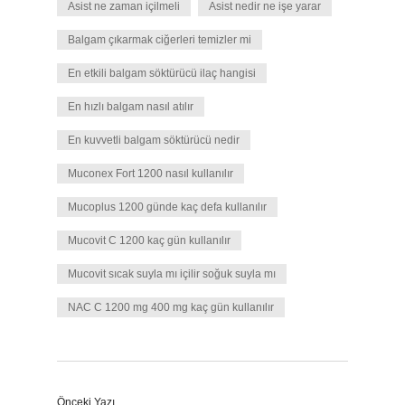
Asist ne zaman içilmeli
Asist nedir ne işe yarar
Balgam çıkarmak ciğerleri temizler mi
En etkili balgam söktürücü ilaç hangisi
En hızlı balgam nasıl atılır
En kuvvetli balgam söktürücü nedir
Muconex Fort 1200 nasıl kullanılır
Mucoplus 1200 günde kaç defa kullanılır
Mucovit C 1200 kaç gün kullanılır
Mucovit sıcak suyla mı içilir soğuk suyla mı
NAC C 1200 mg 400 mg kaç gün kullanılır
Önceki Yazı