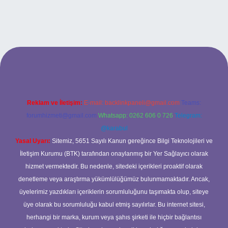
t giriş adresi
www.betexper.xyz/
Reklam ve İletişim:
E-mail:
backlinkpaneli@gmail.com
Teams:
forumhizmeti@gmail.com
Whatsapp: 0262 606 0 726
Telegram:
@karabul
Yasal Uyarı:
Sitemiz, 5651 Sayılı Kanun gereğince Bilgi Teknolojileri ve
İletişim Kurumu (BTK) tarafından onaylanmış bir Yer Sağlayıcı olarak
hizmet vermektedir. Bu nedenle, sitedeki içerikleri proaktif olarak
denetleme veya araştırma yükümlülüğümüz bulunmamaktadır. Ancak,
üyelerimiz yazdıkları içeriklerin sorumluluğunu taşımakta olup, siteye
üye olarak bu sorumluluğu kabul etmiş sayılırlar. Bu internet sitesi,
herhangi bir marka, kurum veya şahıs şirketi ile hiçbir bağlantısı