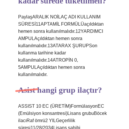
kadar sürede tüketilmeli?
PaylaşARALIK NOİLAÇ ADI KULLANIM
SÜRESİ11APTAMİL FORMÜLÜaçıldıktan
hemen sonra kullanılmalıdır.12YARDIMCI
AMPULAçıldıktan hemen sonra
kullanılmalıdır.13ATARAX ŞURUPSon
kullanma tarihine kadar
kullanılmalıdır.14ATROPİN 0,
5AMPULAçıldıktan hemen sonra
kullanılmalıdır.
Asist hangi grup ilaçtır?
ASSIST 10 EC (ÜRETİM)FormülasyonEC
(Emülsiyon konsantresi)Lisans grubuBöcek
ilacıRaf ömrü2 YILGeçerlilik
süresi11/28/2034Lisans sahibi