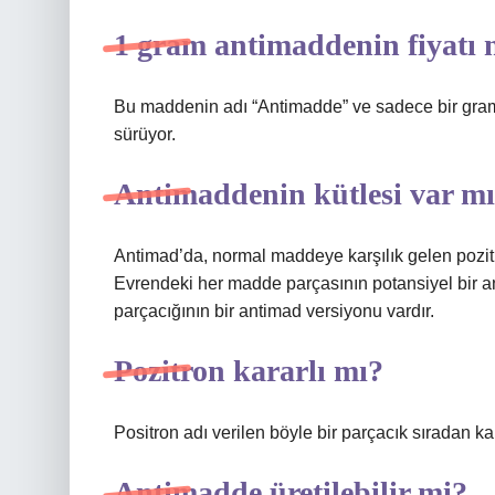
1 gram antimaddenin fiyatı 
Bu maddenin adı “Antimadde” ve sadece bir gram f
sürüyor.
Antimaddenin kütlesi var m
Antimad’da, normal maddeye karşılık gelen pozitif b
Evrendeki her madde parçasının potansiyel bir a
parçacığının bir antimad versiyonu vardır.
Pozitron kararlı mı?
Positron adı verilen böyle bir parçacık sıradan 
Antimadde üretilebilir mi?