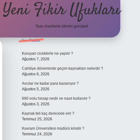
Yeni Fikir Ufukları
Taze önerilerle zihnini genişlet!
Sidebar
Son Yazılar
ilbet yeni giriş
ilbet mobil giriş
ilbet 
Kuruyan ciceklerle ne yapılır ?
Ağustos 7, 2026
Cahiliye döneminde geçim kaynakları nelerdir ?
Ağustos 6, 2026
Avcılar ne kadar para kazanıyor ?
Ağustos 5, 2026
690 nolu hesap nedir ve nasıl kullanılır ?
Ağustos 3, 2026
Kaynak teli kaç derecede erir ?
Temmuz 25, 2026
Kavram Üniversitesi müdürü kimdir ?
Temmuz 24, 2026