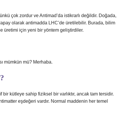
ünkü çok zordur ve Antimad’da istikrarlı değildir. Doğada,
a yapay olarak antimadda LHC’de üretilebilir. Burada, bilim
retimi için yeni bir yöntem geliştirdiler.
ması mümkün mü? Merhaba.
ı?
ir kütleye sahip fiziksel bir varlıktır, ancak tam tersidir.
ntimatter eşdeğeri vardır. Normal maddenin her temel