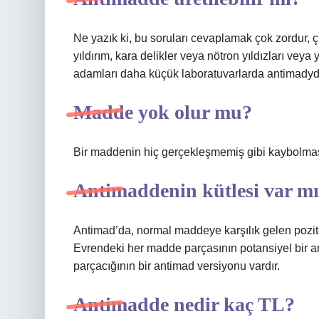
Ne yazık ki, bu soruları cevaplamak çok zordur, ç
yıldırım, kara delikler veya nötron yıldızları vey
adamları daha küçük laboratuvarlarda antimadyde ü
Madde yok olur mu?
Bir maddenin hiç gerçekleşmemiş gibi kaybol
Antimaddenin kütlesi var m
Antimad’da, normal maddeye karşılık gelen pozitif b
Evrendeki her madde parçasının potansiyel bir a
parçacığının bir antimad versiyonu vardır.
Antimadde nedir kaç TL?