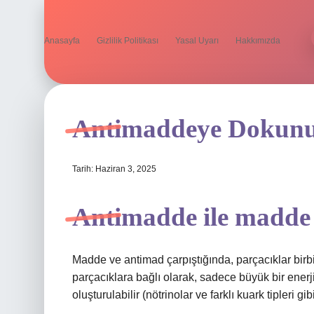
Anasayfa
Gizlilik Politikası
Yasal Uyarı
Hakkımızda
Antimaddeye Dokunu
Tarih: Haziran 3, 2025
Antimadde ile madde 
Madde ve antimad çarpıştığında, parçacıklar birbir
parçacıklara bağlı olarak, sadece büyük bir enerji
oluşturulabilir (nötrinolar ve farklı kuark tipleri g