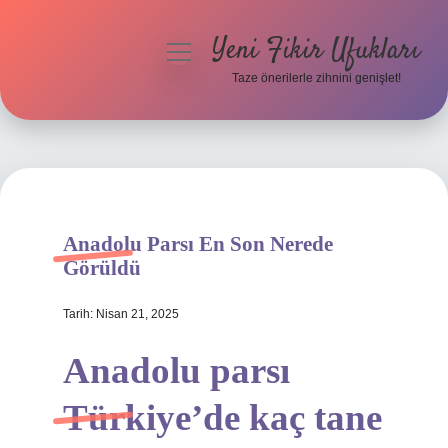
Yeni Fikir Ufukları
menüyü
aç
Taze önerilerle zihnini genişlet!
Anasayfa
Gizlilik Politikası
Yasal Uyarı
Anadolu Parsı En Son Nerede
Hakkımızda
Görüldü
Tarih: Nisan 21, 2025
Anadolu parsı
Türkiye’de kaç tane