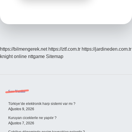
https://bilmengerek.net
https://ztf.com.tr
https://jardineden.com.tr
knight online
nttgame
Sitemap
Sidebar
Son Yazılar
Türkiye’de elektronik harp sistemi var mı ?
Ağustos 9, 2026
Kuruyan ciceklerle ne yapılır ?
Ağustos 7, 2026