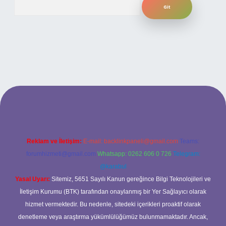
et giriş adresi
www.betexper.xyz/
Reklam ve İletişim:
E-mail:
backlinkpaneli@gmail.com
Teams:
forumhizmeti@gmail.com
Whatsapp: 0262 606 0 726
Telegram:
@karabul
Yasal Uyarı:
Sitemiz, 5651 Sayılı Kanun gereğince Bilgi Teknolojileri ve
İletişim Kurumu (BTK) tarafından onaylanmış bir Yer Sağlayıcı olarak
hizmet vermektedir. Bu nedenle, sitedeki içerikleri proaktif olarak
denetleme veya araştırma yükümlülüğümüz bulunmamaktadır. Ancak,