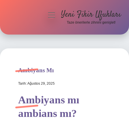
Yeni Fikir Ufukları
menüyü
aç
Taze önerilerle zihnini genişlet!
Anasayfa
Gizlilik Politikası
Yasal Uyarı
Ambiyans Mı
Hakkımızda
Tarih: Ağustos 29, 2025
Ambiyans mı
ambians mı?