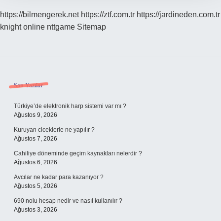
https://bilmengerek.net
https://ztf.com.tr
https://jardineden.com.tr
knight online
nttgame
Sitemap
Sidebar
Son Yazılar
Türkiye’de elektronik harp sistemi var mı ?
Ağustos 9, 2026
Kuruyan ciceklerle ne yapılır ?
Ağustos 7, 2026
Cahiliye döneminde geçim kaynakları nelerdir ?
Ağustos 6, 2026
Avcılar ne kadar para kazanıyor ?
Ağustos 5, 2026
690 nolu hesap nedir ve nasıl kullanılır ?
Ağustos 3, 2026