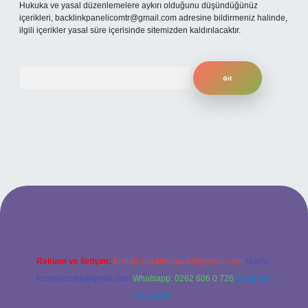
Hukuka ve yasal düzenlemelere aykırı olduğunu düşündüğünüz
içerikleri,
backlinkpanelicomtr@gmail.com
adresine bildirmeniz halinde,
ilgili içerikler yasal süre içerisinde sitemizden kaldırılacaktır.
Arama
lbet giriş adresi
www.betexper.xyz/
Reklam ve İletişim:
E-mail:
backlinkpaneli@gmail.com
Teams:
forumhizmeti@gmail.com
Whatsapp: 0262 606 0 726
Telegram:
@karabul