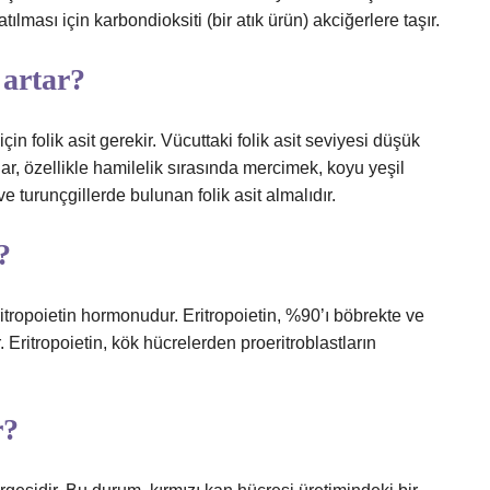
lması için karbondioksiti (bir atık ürün) akciğerlere taşır.
 artar?
çin folik asit gerekir. Vücuttaki folik asit seviyesi düşük
ar, özellikle hamilelik sırasında mercimek, koyu yeşil
 turunçgillerde bulunan folik asit almalıdır.
?
ritropoietin hormonudur. Eritropoietin, %90’ı böbrekte ve
. Eritropoietin, kök hücrelerden proeritroblastların
r?