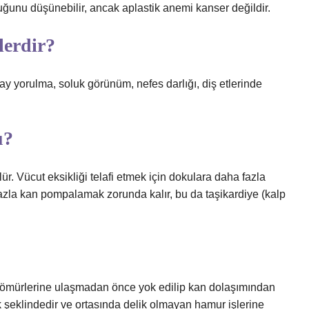
uğunu düşünebilir, ancak aplastik anemi kanser değildir.
lerdir?
 kolay yorulma, soluk görünüm, nefes darlığı, diş etlerinde
u?
ür. Vücut eksikliği telafi etmek için dokulara daha fazla
azla kan pompalamak zorunda kalır, bu da taşikardiye (kalp
l ömürlerine ulaşmadan önce yok edilip kan dolaşımından
sk şeklindedir ve ortasında delik olmayan hamur işlerine