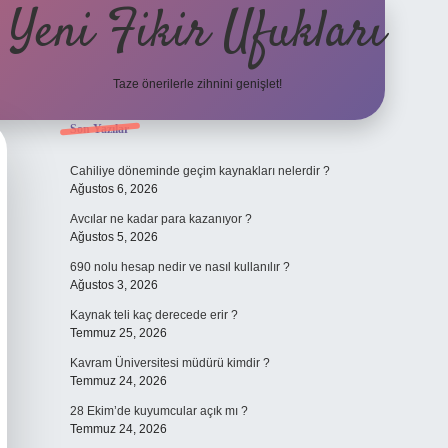
Yeni Fikir Ufukları
Taze önerilerle zihnini genişlet!
Sidebar
Son Yazılar
ilbet yeni giriş
ilbet mobil giriş
ilbet g
Cahiliye döneminde geçim kaynakları nelerdir ?
Ağustos 6, 2026
Avcılar ne kadar para kazanıyor ?
Ağustos 5, 2026
690 nolu hesap nedir ve nasıl kullanılır ?
Ağustos 3, 2026
Kaynak teli kaç derecede erir ?
Temmuz 25, 2026
Kavram Üniversitesi müdürü kimdir ?
Temmuz 24, 2026
28 Ekim’de kuyumcular açık mı ?
Temmuz 24, 2026