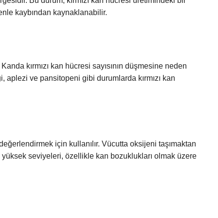
esidir. Bu durum, kırmızı kan hücresi üretimindeki bir
enle kaybından kaynaklanabilir.
 Kanda kırmızı kan hücresi sayısının düşmesine neden
iği, aplezi ve pansitopeni gibi durumlarda kırmızı kan
değerlendirmek için kullanılır. Vücutta oksijeni taşımaktan
 yüksek seviyeleri, özellikle kan bozuklukları olmak üzere