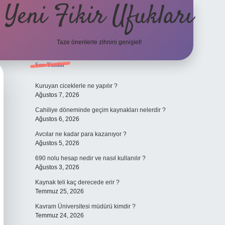
Yeni Fikir Ufukları
Taze önerilerle zihnini genişlet!
Sidebar
Son Yazılar
ilbet yeni giriş
ilbet mobil giriş
ilbet g
Kuruyan ciceklerle ne yapılır ?
Ağustos 7, 2026
Cahiliye döneminde geçim kaynakları nelerdir ?
Ağustos 6, 2026
Avcılar ne kadar para kazanıyor ?
Ağustos 5, 2026
690 nolu hesap nedir ve nasıl kullanılır ?
Ağustos 3, 2026
Kaynak teli kaç derecede erir ?
Temmuz 25, 2026
Kavram Üniversitesi müdürü kimdir ?
Temmuz 24, 2026