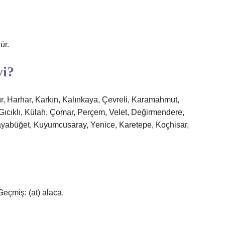
ür.
vi?
ır, Harhar, Karkın, Kalınkaya, Çevreli, Karamahmut,
 Gıcıklı, Külah, Çomar, Perçem, Velet, Değirmendere,
ayabüğet, Kuyumcusaray, Yenice, Karetepe, Koçhisar,
eçmiş: (at) alaca.