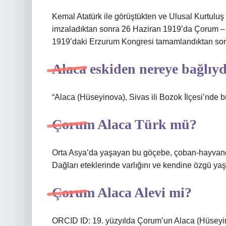
Kemal Atatürk ile görüştükten ve Ulusal Kurtulu
imzaladıktan sonra 26 Haziran 1919’da Çorum –
1919’daki Erzurum Kongresi tamamlandıktan sonra
Alaca eskiden nereye bağlıyd
“Alaca (Hüseyinova), Sivas ili Bozok İlçesi’nde b
Çorum Alaca Türk mü?
Orta Asya’da yaşayan bu göçebe, çoban-hayvancılı
Dağları eteklerinde varlığını ve kendine özgü y
Çorum Alaca Alevi mi?
ORCID ID: 19. yüzyılda Çorum’un Alaca (Hüseyina