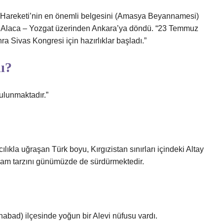
ş Hareketi’nin en önemli belgesini (Amasya Beyannamesi)
 Alaca – Yozgat üzerinden Ankara’ya döndü. “23 Temmuz
 Sivas Kongresi için hazırlıklar başladı.”
ı?
ulunmaktadır.”
kla uğraşan Türk boyu, Kırgızistan sınırları içindeki Altay
aşam tarzını günümüzde de sürdürmektedir.
bad) ilçesinde yoğun bir Alevi nüfusu vardı.