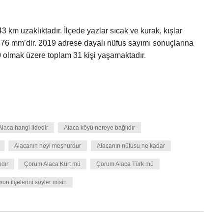
km uzaklıktadır. İlçede yazlar sıcak ve kurak, kışlar
ı 376 mm’dir. 2019 adrese dayalı nüfus sayımı sonuçlarına
0 olmak üzere toplam 31 kişi yaşamaktadır.
Alaca hangi ildedir
Alaca köyü nereye bağlıdır
Alacanın neyi meşhurdur
Alacanın nüfusu ne kadar
dır
Çorum Alaca Kürt mü
Çorum Alaca Türk mü
un ilçelerini söyler misin