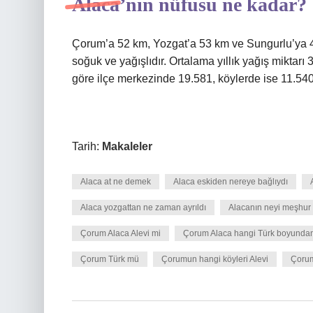
Alaca’nın nüfusu ne kadar?
Çorum’a 52 km, Yozgat’a 53 km ve Sungurlu’ya 43 
soğuk ve yağışlıdır. Ortalama yıllık yağış miktar
göre ilçe merkezinde 19.581, köylerde ise 11.54
Tarih:
Makaleler
Alaca at ne demek
Alaca eskiden nereye bağlıydı
Alaca yozgattan ne zaman ayrıldı
Alacanın neyi meşhur
Çorum Alaca Alevi mi
Çorum Alaca hangi Türk boyundan
Çorum Türk mü
Çorumun hangi köyleri Alevi
Çorum