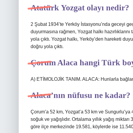
Atatürk Yozgat olayı nedir?
2 Şubat 1934’te Yerköy İstasyonu’nda geceyi geç
duyurmasına rağmen, Yozgat halkı hazırlıklarını 
yola çıktı. Yozgat halkı, Yerköy’den hareketi duyun
doğru yola çıktı.
Çorum Alaca hangi Türk bo
A) ETİMOLOJİK TANIM. ALACA: Hunlarla bağlantıl
Alaca’nın nüfusu ne kadar?
Çorum’a 52 km, Yozgat’a 53 km ve Sungurlu’ya 43 
soğuk ve yağışlıdır. Ortalama yıllık yağış miktar
göre ilçe merkezinde 19.581, köylerde ise 11.54