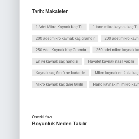
Tarih:
Makaleler
1 Adet Mikro Kaynak Kaç TL
1 tane mikro kaynak kaç TL
200 adet mikro kaynak kaç gramdır
200 adet mikro kayn
250 Adet Kaynak Kaç Gramdır
250 adet mikro kaynak k
En iyi kaynak saç hangisi
Hayalet kaynak nasıl yapılır
Kaynak saç ömrü ne kadardır
Mikro kaynak en fazla kaç a
Mikro kaynak kaç tane takılır
Nano kaynak mı mikro kay
Önceki Yazı
Boyunluk Neden Takılır