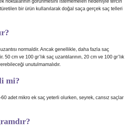
 ek noktalarının görünmesini istememeleri nedeniyle tercih
retilen bir ürün kullanılarak doğal saça gerçek saç telleri
ır?
uzantısı normaldir. Ancak genellikle, daha fazla saç
. 50 cm ve 100 gr’lık saç uzantılarının, 20 cm ve 100 gr’lık
verebileceği unutulmamalıdır.
li mi?
0-60 adet mikro ek saç yeterli olurken, seyrek, cansız saçlar
gramdır?