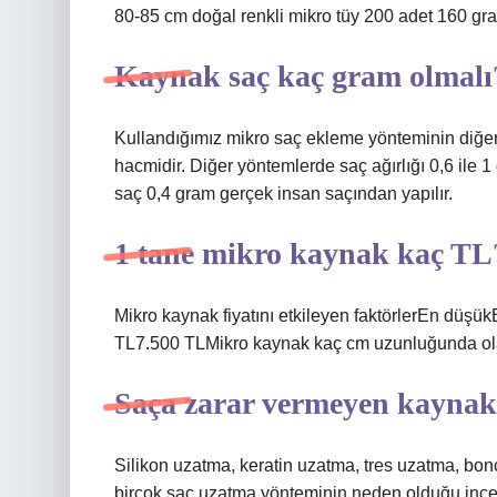
80-85 cm doğal renkli mikro tüy 200 adet 160 gr
Kaynak saç kaç gram olmalı
Kullandığımız mikro saç ekleme yönteminin diğer
hacmidir. Diğer yöntemlerde saç ağırlığı 0,6 ile
saç 0,4 gram gerçek insan saçından yapılır.
1 tane mikro kaynak kaç TL
Mikro kaynak fiyatını etkileyen faktörlerEn düş
TL7.500 TLMikro kaynak kaç cm uzunluğunda ol
Saça zarar vermeyen kaynak
Silikon uzatma, keratin uzatma, tres uzatma, bo
birçok saç uzatma yönteminin neden olduğu ince 