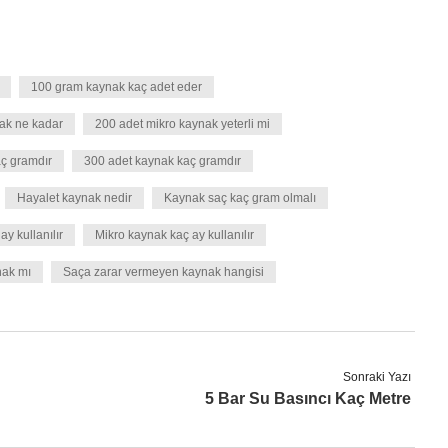
100 gram kaynak kaç adet eder
ak ne kadar
200 adet mikro kaynak yeterli mi
aç gramdır
300 adet kaynak kaç gramdır
Hayalet kaynak nedir
Kaynak saç kaç gram olmalı
y kullanılır
Mikro kaynak kaç ay kullanılır
nak mı
Saça zarar vermeyen kaynak hangisi
Sonraki Yazı
5 Bar Su Basıncı Kaç Metre