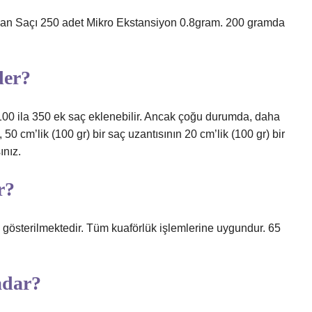
 %100 İnsan Saçı 250 adet Mikro Ekstansiyon 0.8gram. 200 gramda
der?
a 100 ila 350 ek saç eklenebilir. Ancak çoğu durumda, daha
 50 cm’lik (100 gr) bir saç uzantısının 20 cm’lik (100 gr) bir
ınız.
r?
gösterilmektedir. Tüm kuaförlük işlemlerine uygundur. 65
adar?