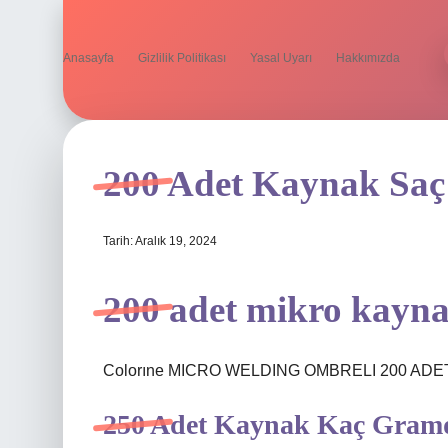
Anasayfa
Gizlilik Politikası
Yasal Uyarı
Hakkımızda
200 Adet Kaynak Sa
Tarih: Aralık 19, 2024
200 adet mikro kayn
Colorıne MICRO WELDING OMBRELI 200 ADET
250 Adet Kaynak Kaç Gram