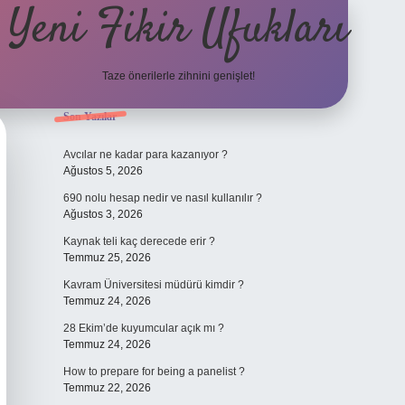
Yeni Fikir Ufukları
Taze önerilerle zihnini genişlet!
Sidebar
Son Yazılar
ilbet yeni giriş
ilbet mobil giriş
ilbet 
Avcılar ne kadar para kazanıyor ?
Ağustos 5, 2026
690 nolu hesap nedir ve nasıl kullanılır ?
Ağustos 3, 2026
Kaynak teli kaç derecede erir ?
Temmuz 25, 2026
Kavram Üniversitesi müdürü kimdir ?
Temmuz 24, 2026
28 Ekim’de kuyumcular açık mı ?
Temmuz 24, 2026
How to prepare for being a panelist ?
Temmuz 22, 2026