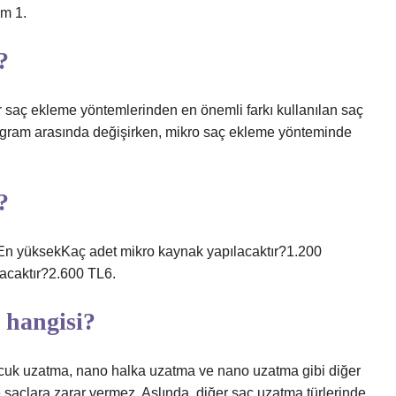
am 1.
?
 saç ekleme yöntemlerinden en önemli farkı kullanılan saç
 1 gram arasında değişirken, mikro saç ekleme yönteminde
?
ükEn yüksekKaç adet mikro kaynak yapılacaktır?1.200
acaktır?2.600 TL6.
 hangisi?
ncuk uzatma, nano halka uzatma ve nano uzatma gibi diğer
saçlara zarar vermez. Aslında, diğer saç uzatma türlerinde