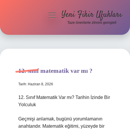
Yeni Fikir Ufukları
menüyü
aç
Taze önerilerle zihnini genişlet!
Anasayfa
Gizlilik Politikası
Yasal Uyarı
12. sınıf matematik var mı ?
Hakkımızda
Tarih: Haziran 8, 2026
12. Sınıf Matematik Var mı? Tarihin İzinde Bir
Yolculuk
Geçmişi anlamak, bugünü yorumlamanın
anahtarıdır. Matematik eğitimi, yüzeyde bir