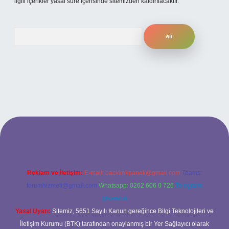
ilgili içerikler yasal süre içerisinde sitemizden kaldırılacaktır.
Arama
t giriş adresi
www.betexper.xyz/
Reklam ve İletişim:
E-mail:
backlinkpaneli@gmail.com
Teams:
forumhizmeti@gmail.com
Whatsapp: 0262 606 0 726
Telegram:
@karabul
Yasal Uyarı:
Sitemiz, 5651 Sayılı Kanun gereğince Bilgi Teknolojileri ve
İletişim Kurumu (BTK) tarafından onaylanmış bir Yer Sağlayıcı olarak