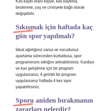
Kas kaybı oranı kişiye, kas kaybına,
beslenme, yaş ve cinsiyete bağlı olarak
değişebilir.
Sıkışmak için haftada kaç
gün spor yapılmalı?
İdeal ağırlığınız varsa ve vücudunuz
ayarlama sürecinden kurtuldusa, spor
programınızın sıklığını artırabilirsiniz. Kardiyo
ve kas geliştirme için bir program
uygularsanız, 4 girintili bir program
uygularsanız haftada 4 kez spor
yapabilirsiniz.
Sporu aniden bırakmanın
zararları nelerdir?