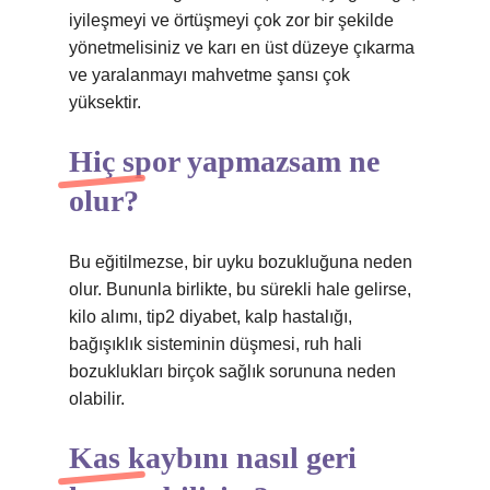
iyileşmeyi ve örtüşmeyi çok zor bir şekilde
yönetmelisiniz ve karı en üst düzeye çıkarma
ve yaralanmayı mahvetme şansı çok
yüksektir.
Hiç spor yapmazsam ne
olur?
Bu eğitilmezse, bir uyku bozukluğuna neden
olur. Bununla birlikte, bu sürekli hale gelirse,
kilo alımı, tip2 diyabet, kalp hastalığı,
bağışıklık sisteminin düşmesi, ruh hali
bozuklukları birçok sağlık sorununa neden
olabilir.
Kas kaybını nasıl geri