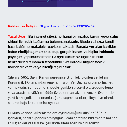
Reklam ve İletişim:
Skype: live:.cid.575569c608265c69
Yasal Uyarı:
Bu internet sitesi, herhangi bir marka, kurum veya şahıs
şirketi ile hiçbir bağlantısı bulunmamaktadır. Sitede yalnızca kendi
hazırladığımız makaleler paylaşılmaktadır. Burada yer alan içerikler
haber niteliği taşımamakta olup, gerçek kurum ve kişiler hakkında
paylaşım yapılmamaktadır. Gerçek kurum ve kişiler ile isim
benzerlikleri tamamen tesadüfidir. Sitemizdeki bilgiler taslak
halindedir ve tavsiye niteliği taşımazlar.
Sitemiz, 5651 Sayılı Kanun gereğince Bilgi Teknolojileri ve İletişim
Kurumu (BTK) tarafından onaylanmış bir Yer Sağlayıcı olarak hizmet
vermektedir. Bu nedenle, sitedeki içerikleri proaktif olarak denetleme
veya araştırma yükümlülüğümüz bulunmamaktadır. Ancak, üyelerimiz
yazdıkları içeriklerin sorumluluğunu taşımakta olup, siteye üye olarak bu
sorumluluğu kabul etmiş sayılırlar.
Hukuka ve yasal düzenlemelere aykırı olduğunu düşündüğünüz
içerikleri,
backlinkpanelicomtr@gmail.com
adresine bildirmeniz halinde,
ilgili içerikler yasal süre içerisinde sitemizden kaldırılacaktır.