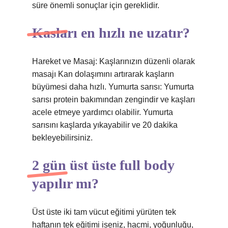
süre önemli sonuçlar için gereklidir.
Kasları en hızlı ne uzatır?
Hareket ve Masaj: Kaşlarınızın düzenli olarak
masajı Kan dolaşımını artırarak kaşların
büyümesi daha hızlı. Yumurta sarısı: Yumurta
sarısı protein bakımından zengindir ve kaşları
acele etmeye yardımcı olabilir. Yumurta
sarısını kaşlarda yıkayabilir ve 20 dakika
bekleyebilirsiniz.
2 gün üst üste full body
yapılır mı?
Üst üste iki tam vücut eğitimi yürüten tek
haftanın tek eğitimi iseniz, hacmi, yoğunluğu,