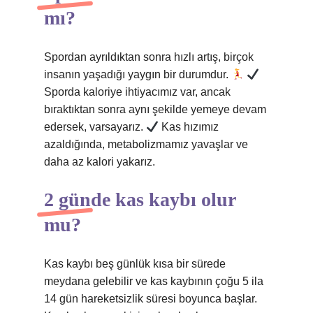
mı?
Spordan ayrıldıktan sonra hızlı artış, birçok
insanın yaşadığı yaygın bir durumdur.
Sporda kaloriye ihtiyacımız var, ancak
bıraktıktan sonra aynı şekilde yemeye devam
edersek, varsayarız.
Kas hızımız
azaldığında, metabolizmamız yavaşlar ve
daha az kalori yakarız.
2 günde kas kaybı olur
mu?
Kas kaybı beş günlük kısa bir sürede
meydana gelebilir ve kas kaybının çoğu 5 ila
14 gün hareketsizlik süresi boyunca başlar.