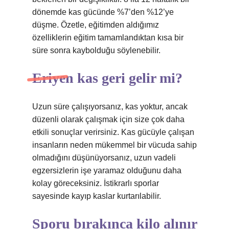
dönemde kas gücünde %7’den %12’ye
düşme. Özetle, eğitimden aldığımız
özelliklerin eğitim tamamlandıktan kısa bir
süre sonra kaybolduğu söylenebilir.
Eriyen kas geri gelir mi?
Uzun süre çalışıyorsanız, kas yoktur, ancak
düzenli olarak çalışmak için size çok daha
etkili sonuçlar verirsiniz. Kas gücüyle çalışan
insanların neden mükemmel bir vücuda sahip
olmadığını düşünüyorsanız, uzun vadeli
egzersizlerin işe yaramaz olduğunu daha
kolay göreceksiniz. İstikrarlı sporlar
sayesinde kayıp kaslar kurtarılabilir.
Sporu bırakınca kilo alınır