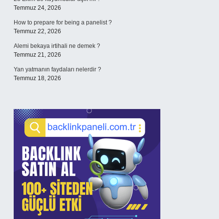
Temmuz 24, 2026
How to prepare for being a panelist ?
Temmuz 22, 2026
Alemi bekaya irtihali ne demek ?
Temmuz 21, 2026
Yan yatmanın faydaları nelerdir ?
Temmuz 18, 2026