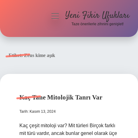
Yeni Fikir Ufukları
menüyü
aç
Taze önerilerle zihnini genişlet!
Anasayfa
Gizlilik Politikası
Etiket:
Zeus kime aşık
Yasal Uyarı
Hakkımızda
Kaç Tane Mitolojik Tanrı Var
Tarih: Kasım 13, 2024
Kaç çeşit mitoloji var? Mit türleri Birçok farklı
mit türü vardır, ancak bunlar genel olarak üçe