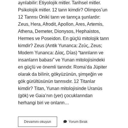
ayrılabilir: Etiyolojik mitler. Tarihsel mitler.
Psikolojik mitler. 12 tanrı kimdir? Olimpos’un
12 Tanrısı Oniki tanrı ve tanrıça şunlardır:
Zeus, Hera, Afrodit, Apollon, Ares, Artemis,
Athena, Demeter, Dionysos, Hephaistos,
Hermes ve Poseidon. En güçlü mitolojik tanrı
kimdir? Zeus (Antik Yunanca: Ζεύς, Zeus;
Modern Yunanca: Δίας, Días) “tanrıların ve
insanların babası” ve Yunan mitolojisindeki
en güçlü ve önemli tanrıdır. Roma’da Jüpiter
olarak da bilinir, gökyüzünün, şimşeğin ve
gök gürültüsünün tanrısıdır. 12 Titanlar
kimdir? Titan, Yunan mitolojisinde Uranüs
(gök) ve Gaia’nın (yer) çocuklarından
herhangi biri ve onların…
Kaç
Devamını okuyun
Yorum Bırak
Tane