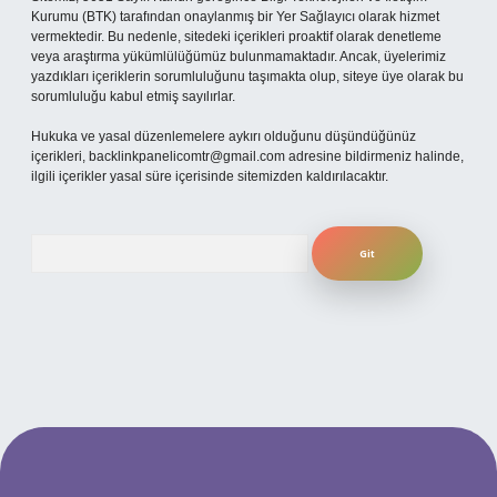
Kurumu (BTK) tarafından onaylanmış bir Yer Sağlayıcı olarak hizmet
vermektedir. Bu nedenle, sitedeki içerikleri proaktif olarak denetleme
veya araştırma yükümlülüğümüz bulunmamaktadır. Ancak, üyelerimiz
yazdıkları içeriklerin sorumluluğunu taşımakta olup, siteye üye olarak bu
sorumluluğu kabul etmiş sayılırlar.
Hukuka ve yasal düzenlemelere aykırı olduğunu düşündüğünüz
içerikleri,
backlinkpanelicomtr@gmail.com
adresine bildirmeniz halinde,
ilgili içerikler yasal süre içerisinde sitemizden kaldırılacaktır.
Arama
mobil giriş
ilbet giriş adresi
www.betexper.xyz/