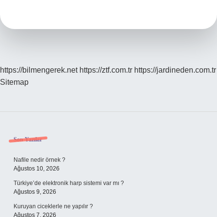
Mitolojik
Tanrı
Var
https://bilmengerek.net
https://ztf.com.tr
https://jardineden.com.tr
Sitemap
Sidebar
Son Yazılar
Nafile nedir örnek ?
Ağustos 10, 2026
Türkiye’de elektronik harp sistemi var mı ?
Ağustos 9, 2026
Kuruyan ciceklerle ne yapılır ?
Ağustos 7, 2026