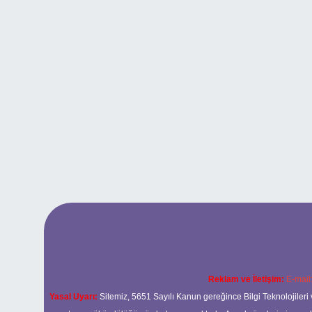
Reklam ve İletişim:
E-mail
Yasal Uyarı:
Sitemiz, 5651 Sayılı Kanun gereğince Bilgi Teknolojileri 