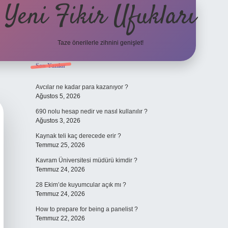
Yeni Fikir Ufukları
Taze önerilerle zihnini genişlet!
Sidebar
Son Yazılar
ilbet yeni giriş
ilbet mobil g
Avcılar ne kadar para kazanıyor ?
Ağustos 5, 2026
690 nolu hesap nedir ve nasıl kullanılır ?
Ağustos 3, 2026
Kaynak teli kaç derecede erir ?
Temmuz 25, 2026
Kavram Üniversitesi müdürü kimdir ?
Temmuz 24, 2026
28 Ekim’de kuyumcular açık mı ?
Temmuz 24, 2026
How to prepare for being a panelist ?
Temmuz 22, 2026