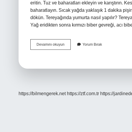
eritin. Tuz ve baharatları ekleyin ve karıştırın. K
baharatlayın. Sıcak yağda yaklaşık 1 dakika pişiri
dökün. Tereyağında yumurta nasıl yapılır? Terey
Yağ eridikten sonra kırmızı biber gevreği, acı bib
Sahanda
Devamını okuyun
Yorum Bırak
Yumurta
Nasıl
Yapılır
https://bilmengerek.net
https://ztf.com.tr
https://jardine