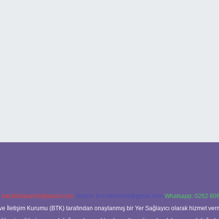
:
backlinkpaneli@gmail.com
Teams:
forumhizmeti@gmail.com
Whatsapp: 0262 606
ve İletişim Kurumu (BTK) tarafından onaylanmış bir Yer Sağlayıcı olarak hizmet verm