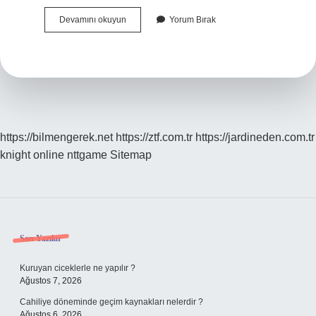
Mürekkebin
Devamını okuyun
Yorum Bırak
Zararları
Nelerdir
https://bilmengerek.net
https://ztf.com.tr
https://jardineden.com.tr
knight online
nttgame
Sitemap
Sidebar
Son Yazılar
Kuruyan ciceklerle ne yapılır ?
Ağustos 7, 2026
Cahiliye döneminde geçim kaynakları nelerdir ?
Ağustos 6, 2026