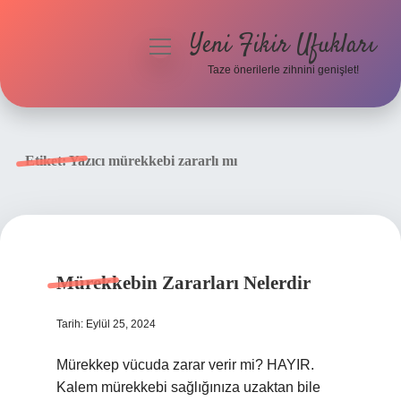
Yeni Fikir Ufukları
menüyü
aç
Taze önerilerle zihnini genişlet!
Anasayfa
Gizlilik Politikası
Etiket:
Yazıcı mürekkebi zararlı mı
Yasal Uyarı
Hakkımızda
Mürekkebin Zararları Nelerdir
Tarih: Eylül 25, 2024
Mürekkep vücuda zarar verir mi? HAYIR.
Kalem mürekkebi sağlığınıza uzaktan bile