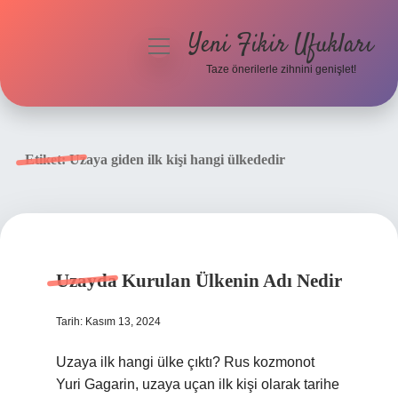
Yeni Fikir Ufukları
menüyü
aç
Taze önerilerle zihnini genişlet!
Anasayfa
Gizlilik Politikası
Etiket:
Uzaya giden ilk kişi hangi ülkededir
Yasal Uyarı
Hakkımızda
Uzayda Kurulan Ülkenin Adı Nedir
Tarih: Kasım 13, 2024
Uzaya ilk hangi ülke çıktı? Rus kozmonot
Yuri Gagarin, uzaya uçan ilk kişi olarak tarihe