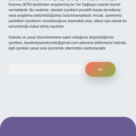
Kurumu (BTK) tarafından onaylanmış bir Yer Sağlayıcı olarak hizmet
vermektedir. Bu nedenle, sitedeki içerikleri proaktif olarak denetleme
veya araştırma yükümlülüğümüz bulunmamaktadır. Ancak, üyelerimiz
yazdıkları içeriklerin sorumluluğunu taşımakta olup, siteye üye olarak bu
sorumluluğu kabul etmiş sayılırlar.
Hukuka ve yasal düzenlemelere aykırı olduğunu düşündüğünüz
içerikleri,
backlinkpanelicomtr@gmail.com
adresine bildirmeniz halinde,
ilgili içerikler yasal süre içerisinde sitemizden kaldırılacaktır.
Arama
t mobil giriş
ilbet giriş adresi
www.betexper.xyz/