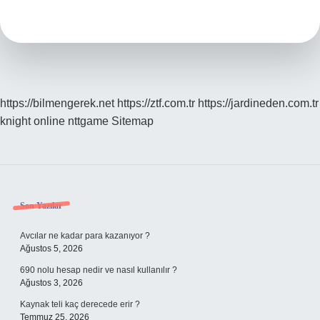
Ülkenin
Adı
Nedir
https://bilmengerek.net
https://ztf.com.tr
https://jardineden.com.tr
knight online
nttgame
Sitemap
Sidebar
Son Yazılar
Avcılar ne kadar para kazanıyor ?
Ağustos 5, 2026
690 nolu hesap nedir ve nasıl kullanılır ?
Ağustos 3, 2026
Kaynak teli kaç derecede erir ?
Temmuz 25, 2026