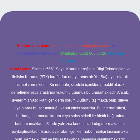
t mobil giriş
ilbet giriş adresi
www.betexper.xyz/
Reklam ve İletişim:
E-mail:
backlinkpaneli@gmail.com
Teams:
forumhizmeti@gmail.com
Whatsapp: 0262 606 0 726
Telegram:
@karabul
Yasal Uyarı:
Sitemiz, 5651 Sayılı Kanun gereğince Bilgi Teknolojileri ve
İletişim Kurumu (BTK) tarafından onaylanmış bir Yer Sağlayıcı olarak
hizmet vermektedir. Bu nedenle, sitedeki içerikleri proaktif olarak
denetleme veya araştırma yükümlülüğümüz bulunmamaktadır. Ancak,
üyelerimiz yazdıkları içeriklerin sorumluluğunu taşımakta olup, siteye
üye olarak bu sorumluluğu kabul etmiş sayılırlar. Bu internet sitesi,
herhangi bir marka, kurum veya şahıs şirketi ile hiçbir bağlantısı
bulunmamaktadır. Sitede yalnızca kendi hazırladığımız makaleler
paylaşılmaktadır. Burada yer alan içerikler haber niteliği taşımamakta
olup, gerçek kurum ve kişiler hakkında paylaşım yapılmamaktadır.