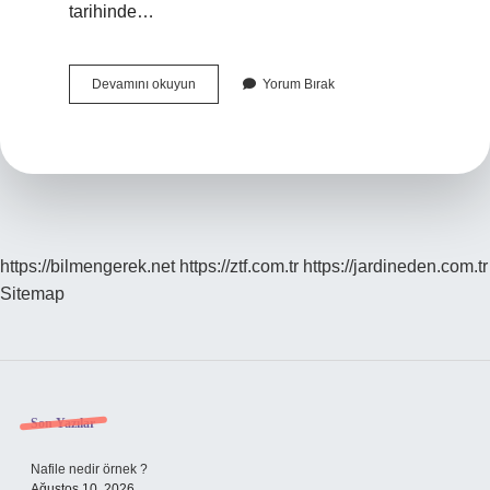
tarihinde…
Uluslararası
Devamını okuyun
Yorum Bırak
Taşıma
Sözleşmesi
Nedir
https://bilmengerek.net
https://ztf.com.tr
https://jardineden.com.tr
Sitemap
Sidebar
Son Yazılar
Nafile nedir örnek ?
Ağustos 10, 2026