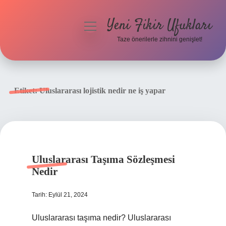
Yeni Fikir Ufukları
menüyü
aç
Taze önerilerle zihnini genişlet!
Anasayfa
Gizlilik Politikası
Etiket:
Uluslararası lojistik nedir ne iş yapar
Yasal Uyarı
Hakkımızda
Uluslararası Taşıma Sözleşmesi
Nedir
Tarih: Eylül 21, 2024
Uluslararası taşıma nedir? Uluslararası