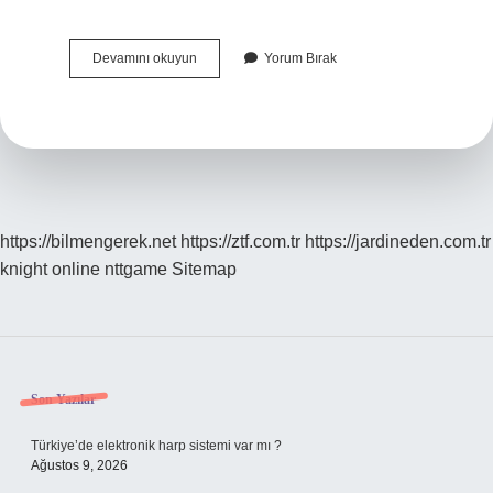
Rölöve
Devamını okuyun
Yorum Bırak
Kaça
Ayrılır
https://bilmengerek.net
https://ztf.com.tr
https://jardineden.com.tr
knight online
nttgame
Sitemap
Sidebar
Son Yazılar
Türkiye’de elektronik harp sistemi var mı ?
Ağustos 9, 2026