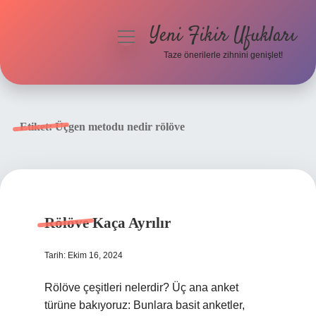
Yeni Fikir Ufukları
menüyü
aç
Taze önerilerle zihnini genişlet!
Anasayfa
Gizlilik Politikası
Etiket:
Üçgen metodu nedir rölöve
Yasal Uyarı
Hakkımızda
Rölöve Kaça Ayrılır
Tarih: Ekim 16, 2024
Rölöve çeşitleri nelerdir? Üç ana anket
türüne bakıyoruz: Bunlara basit anketler,