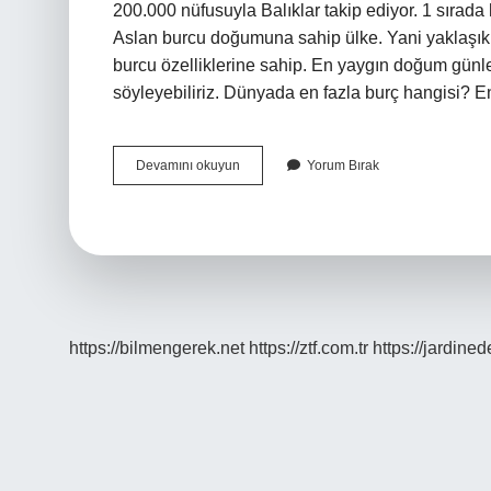
200.000 nüfusuyla Balıklar takip ediyor. 1 sırada 
Aslan burcu doğumuna sahip ülke. Yani yaklaşık 2 
burcu özelliklerine sahip. En yaygın doğum gün
söyleyebiliriz. Dünyada en fazla burç hangisi? 
Dünyada
Devamını okuyun
Yorum Bırak
En
Fazla
Hangi
Burç
Var
https://bilmengerek.net
https://ztf.com.tr
https://jardine