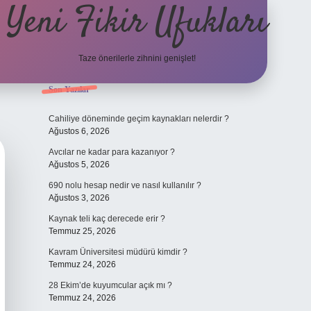
Yeni Fikir Ufukları
Taze önerilerle zihnini genişlet!
Sidebar
Son Yazılar
ilbet yeni giriş
ilbet mobil gi
Cahiliye döneminde geçim kaynakları nelerdir ?
Ağustos 6, 2026
Avcılar ne kadar para kazanıyor ?
Ağustos 5, 2026
690 nolu hesap nedir ve nasıl kullanılır ?
Ağustos 3, 2026
Kaynak teli kaç derecede erir ?
Temmuz 25, 2026
Kavram Üniversitesi müdürü kimdir ?
Temmuz 24, 2026
28 Ekim’de kuyumcular açık mı ?
Temmuz 24, 2026