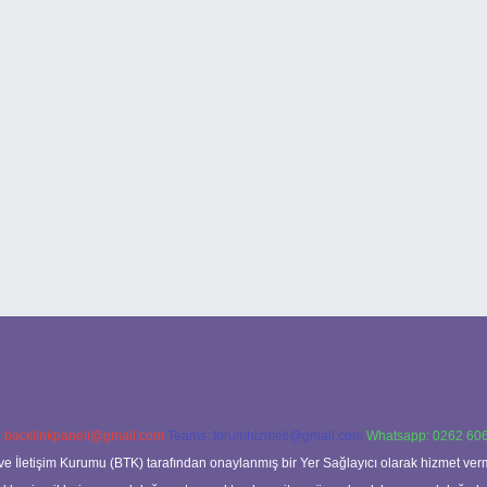
:
backlinkpaneli@gmail.com
Teams:
forumhizmeti@gmail.com
Whatsapp: 0262 606
ve İletişim Kurumu (BTK) tarafından onaylanmış bir Yer Sağlayıcı olarak hizmet verm