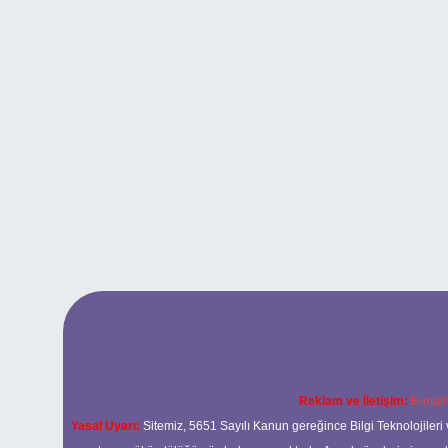
Reklam ve İletişim:
E-mail
Yasal Uyarı:
Sitemiz, 5651 Sayılı Kanun gereğince Bilgi Teknolojileri 