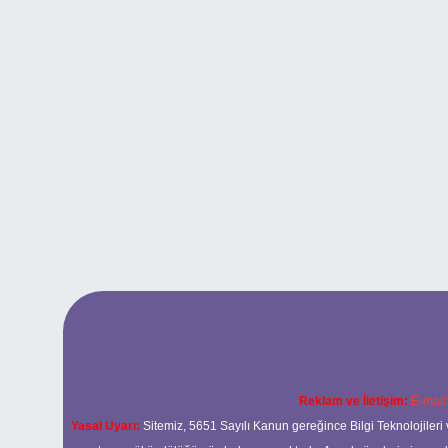
Reklam ve İletişim:
E-mail
Yasal Uyarı:
Sitemiz, 5651 Sayılı Kanun gereğince Bilgi Teknolojileri 