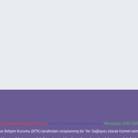
:
backlinkpaneli@gmail.com
Teams:
forumhizmeti@gmail.com
Whatsapp: 0262 606
ve İletişim Kurumu (BTK) tarafından onaylanmış bir Yer Sağlayıcı olarak hizmet verm