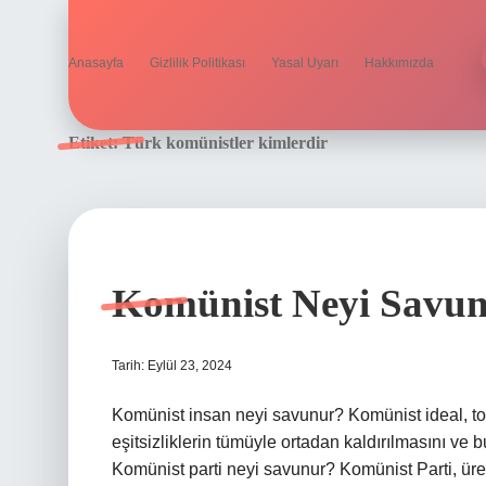
Anasayfa
Gizlilik Politikası
Yasal Uyarı
Hakkımızda
Etiket:
Türk komünistler kimlerdir
Komünist Neyi Savu
Tarih: Eylül 23, 2024
Komünist insan neyi savunur? Komünist ideal, top
eşitsizliklerin tümüyle ortadan kaldırılmasını ve b
Komünist parti neyi savunur? Komünist Parti, üreti