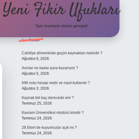
Yeni Fikir Ufukları
Taze önerilerle zihnini genişlet!
Sidebar
Son Yazılar
ilbet yeni giriş
ilbet mobil gi
Cahiliye döneminde geçim kaynakları nelerdir ?
Ağustos 6, 2026
Avcılar ne kadar para kazanıyor ?
Ağustos 5, 2026
690 nolu hesap nedir ve nasıl kullanılır ?
Ağustos 3, 2026
Kaynak teli kaç derecede erir ?
Temmuz 25, 2026
Kavram Üniversitesi müdürü kimdir ?
Temmuz 24, 2026
28 Ekim’de kuyumcular açık mı ?
Temmuz 24, 2026