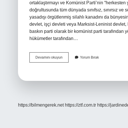
ortaklaştırmayı ve Komünist Parti’nin “herkesten 
doğrultusunda tüm dünyada sınıfsız, sınırsız ve
yasadışı örgütlenmiş silahlı kanadını da bünyesi
devlet, işçi devleti veya Marksist-Leninist devlet
baskın parti olarak bir komünist parti tarafından y
hükümetler tarafından…
Komünist
Devamını okuyun
Yorum Bırak
Neyi
Savunur
https://bilmengerek.net
https://ztf.com.tr
https://jardine