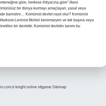
yeteneğine göre, herkese ihtiyacına göre” ilkesi
 sömürüsüz bir dünya kurmayı amaçlayan, yasal veya
nde barındırır… Komünist devlet nasıl olur? Komünist
, Marksist-Leninist fikirleri benimseyen ve tek başına veya
önetilen bir devlettir. Komünist devletin tanımı bu
den.com.tr
knight online
nttgame
Sitemap