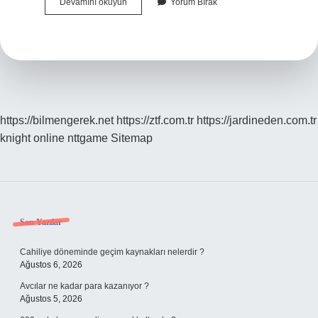
Felsefe
Devamını okuyun
Yorum Bırak
Tez
Antitez
Sentez
Nedir
https://bilmengerek.net
https://ztf.com.tr
https://jardineden.com.tr
knight online
nttgame
Sitemap
Sidebar
Son Yazılar
Cahiliye döneminde geçim kaynakları nelerdir ?
Ağustos 6, 2026
Avcılar ne kadar para kazanıyor ?
Ağustos 5, 2026