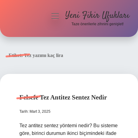
Yeni Fikir Ufukları
menüyü
aç
Taze önerilerle zihnini genişlet!
Anasayfa
Gizlilik Politikası
Etiket:
Tez yazımı kaç lira
Yasal Uyarı
Hakkımızda
Felsefe Tez Antitez Sentez Nedir
Tarih: Mart 3, 2025
Tez antitez sentez yöntemi nedir? Bu sisteme
göre, birinci durumun ikinci biçimindeki ifade