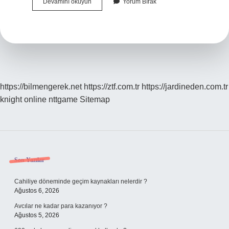
Tevellüt
Devamını okuyun
Yorum Bırak
Ne
Demek
Hukuk
https://bilmengerek.net
https://ztf.com.tr
https://jardineden.com.tr
knight online
nttgame
Sitemap
Sidebar
Son Yazılar
Cahiliye döneminde geçim kaynakları nelerdir ?
Ağustos 6, 2026
Avcılar ne kadar para kazanıyor ?
Ağustos 5, 2026