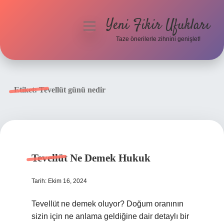
Yeni Fikir Ufukları
menüyü
aç
Taze önerilerle zihnini genişlet!
Anasayfa
Gizlilik Politikası
Etiket:
Tevellüt günü nedir
Yasal Uyarı
Hakkımızda
Tevellüt Ne Demek Hukuk
Tarih: Ekim 16, 2024
Tevellüt ne demek oluyor? Doğum oranının
sizin için ne anlama geldiğine dair detaylı bir