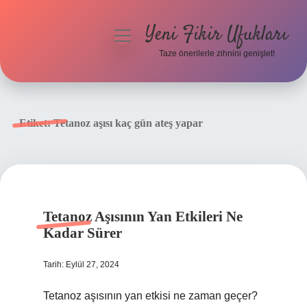
Yeni Fikir Ufukları
menüyü
aç
Taze önerilerle zihnini genişlet!
Anasayfa
Gizlilik Politikası
Etiket:
Tetanoz aşısı kaç gün ateş yapar
Yasal Uyarı
Hakkımızda
Tetanoz Aşısının Yan Etkileri Ne
Kadar Sürer
Tarih: Eylül 27, 2024
Tetanoz aşısının yan etkisi ne zaman geçer?