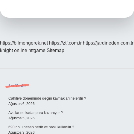
Yan
Etkileri
Ne
Kadar
Sürer
https://bilmengerek.net
https://ztf.com.tr
https://jardineden.com.tr
knight online
nttgame
Sitemap
Sidebar
Son Yazılar
Cahiliye döneminde geçim kaynakları nelerdir ?
Ağustos 6, 2026
Avcılar ne kadar para kazanıyor ?
Ağustos 5, 2026
690 nolu hesap nedir ve nasıl kullanılır ?
Ağustos 3, 2026