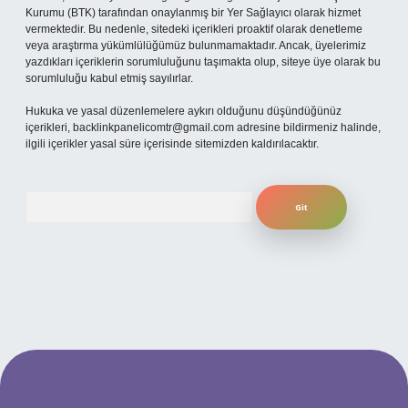
Kurumu (BTK) tarafından onaylanmış bir Yer Sağlayıcı olarak hizmet
vermektedir. Bu nedenle, sitedeki içerikleri proaktif olarak denetleme
veya araştırma yükümlülüğümüz bulunmamaktadır. Ancak, üyelerimiz
yazdıkları içeriklerin sorumluluğunu taşımakta olup, siteye üye olarak bu
sorumluluğu kabul etmiş sayılırlar.
Hukuka ve yasal düzenlemelere aykırı olduğunu düşündüğünüz
içerikleri,
backlinkpanelicomtr@gmail.com
adresine bildirmeniz halinde,
ilgili içerikler yasal süre içerisinde sitemizden kaldırılacaktır.
Arama
t mobil giriş
ilbet giriş adresi
www.betexper.xyz/