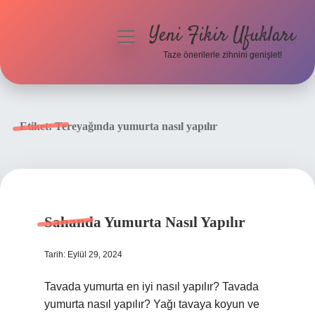
Yeni Fikir Ufukları
menüyü
aç
Taze önerilerle zihnini genişlet!
Anasayfa
Gizlilik Politikası
Etiket:
Tereyağında yumurta nasıl yapılır
Yasal Uyarı
Hakkımızda
Sahanda Yumurta Nasıl Yapılır
Tarih: Eylül 29, 2024
Tavada yumurta en iyi nasıl yapılır? Tavada
yumurta nasıl yapılır? Yağı tavaya koyun ve