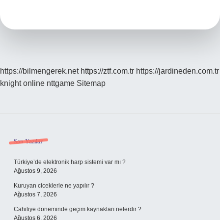
Nasıl
Yapılır
https://bilmengerek.net
https://ztf.com.tr
https://jardineden.com.tr
knight online
nttgame
Sitemap
Sidebar
Son Yazılar
Türkiye’de elektronik harp sistemi var mı ?
Ağustos 9, 2026
Kuruyan ciceklerle ne yapılır ?
Ağustos 7, 2026
Cahiliye döneminde geçim kaynakları nelerdir ?
Ağustos 6, 2026