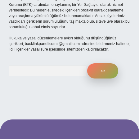
Kurumu (BTK) tarafından onaylanmış bir Yer Sağlayıcı olarak hizmet
vermektedir. Bu nedenle, sitedeki içerikleri proaktif olarak denetleme
veya araştırma yükümlülüğümüz bulunmamaktadır. Ancak, üyelerimiz
yazdıkları içeriklerin sorumluluğunu taşımakta olup, siteye üye olarak bu
sorumluluğu kabul etmiş sayılırlar.
Hukuka ve yasal düzenlemelere aykırı olduğunu düşündüğünüz
içerikleri,
backlinkpanelicomtr@gmail.com
adresine bildirmeniz halinde,
ilgili içerikler yasal süre içerisinde sitemizden kaldırılacaktır.
Arama
 mobil giriş
ilbet giriş adresi
www.betexper.xyz/