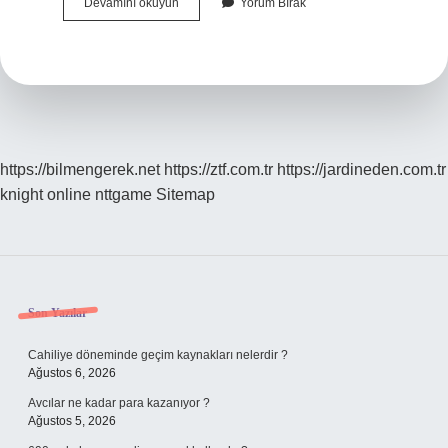
Elektrik
Devamını okuyun
Yorum Bırak
Kamu
Hizmeti
Mi
https://bilmengerek.net
https://ztf.com.tr
https://jardineden.com.tr
knight online
nttgame
Sitemap
Sidebar
Son Yazılar
Cahiliye döneminde geçim kaynakları nelerdir ?
Ağustos 6, 2026
Avcılar ne kadar para kazanıyor ?
Ağustos 5, 2026