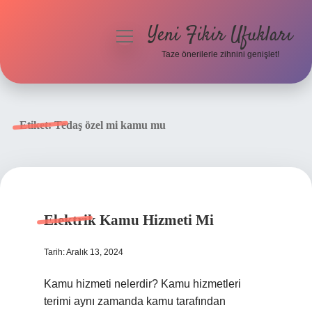
Yeni Fikir Ufukları
menüyü
aç
Taze önerilerle zihnini genişlet!
Anasayfa
Gizlilik Politikası
Etiket:
Tedaş özel mi kamu mu
Yasal Uyarı
Hakkımızda
Elektrik Kamu Hizmeti Mi
Tarih: Aralık 13, 2024
Kamu hizmeti nelerdir? Kamu hizmetleri
terimi aynı zamanda kamu tarafından