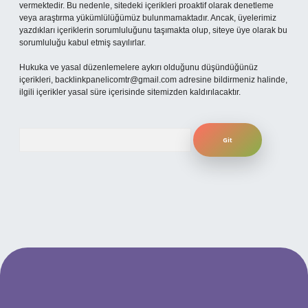
vermektedir. Bu nedenle, sitedeki içerikleri proaktif olarak denetleme
veya araştırma yükümlülüğümüz bulunmamaktadır. Ancak, üyelerimiz
yazdıkları içeriklerin sorumluluğunu taşımakta olup, siteye üye olarak bu
sorumluluğu kabul etmiş sayılırlar.
Hukuka ve yasal düzenlemelere aykırı olduğunu düşündüğünüz
içerikleri,
backlinkpanelicomtr@gmail.com
adresine bildirmeniz halinde,
ilgili içerikler yasal süre içerisinde sitemizden kaldırılacaktır.
Arama
 mobil giriş
ilbet giriş adresi
www.betexper.xyz/