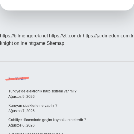
Ne
Var
https://bilmengerek.net
https://ztf.com.tr
https://jardineden.com.tr
knight online
nttgame
Sitemap
Sidebar
Son Yazılar
Türkiye’de elektronik harp sistemi var mı ?
Ağustos 9, 2026
Kuruyan ciceklerle ne yapılır ?
Ağustos 7, 2026
Cahiliye döneminde geçim kaynakları nelerdir ?
Ağustos 6, 2026