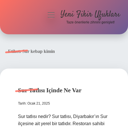
Yeni Fikir Ufukları
menüyü
aç
Taze önerilerle zihnini genişlet!
Anasayfa
Gizlilik Politikası
Etiket:
Sur kebap kimin
Yasal Uyarı
Hakkımızda
Sur Tatlısı Içinde Ne Var
Tarih: Ocak 21, 2025
Sur tatlısı nedir? Sur tatlısı, Diyarbakır’ın Sur
ilçesine ait yerel bir tatlıdır. Restoran sahibi