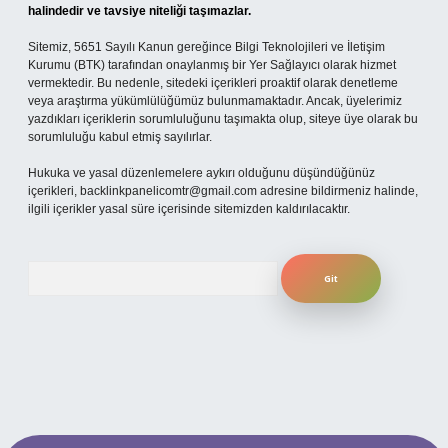
halindedir ve tavsiye niteliği taşımazlar.
Sitemiz, 5651 Sayılı Kanun gereğince Bilgi Teknolojileri ve İletişim
Kurumu (BTK) tarafından onaylanmış bir Yer Sağlayıcı olarak hizmet
vermektedir. Bu nedenle, sitedeki içerikleri proaktif olarak denetleme
veya araştırma yükümlülüğümüz bulunmamaktadır. Ancak, üyelerimiz
yazdıkları içeriklerin sorumluluğunu taşımakta olup, siteye üye olarak bu
sorumluluğu kabul etmiş sayılırlar.
Hukuka ve yasal düzenlemelere aykırı olduğunu düşündüğünüz
içerikleri,
backlinkpanelicomtr@gmail.com
adresine bildirmeniz halinde,
ilgili içerikler yasal süre içerisinde sitemizden kaldırılacaktır.
Arama
bet mobil giriş
ilbet giriş adresi
www.betexper.xyz/