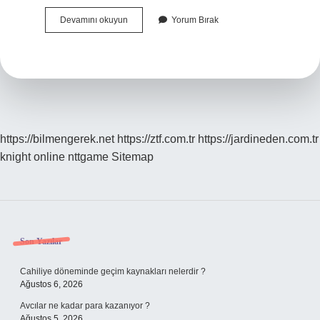
Rötuş
Devamını okuyun
Yorum Bırak
Ne
Anlama
Gelir
https://bilmengerek.net
https://ztf.com.tr
https://jardineden.com.tr
knight online
nttgame
Sitemap
Sidebar
Son Yazılar
Cahiliye döneminde geçim kaynakları nelerdir ?
Ağustos 6, 2026
Avcılar ne kadar para kazanıyor ?
Ağustos 5, 2026