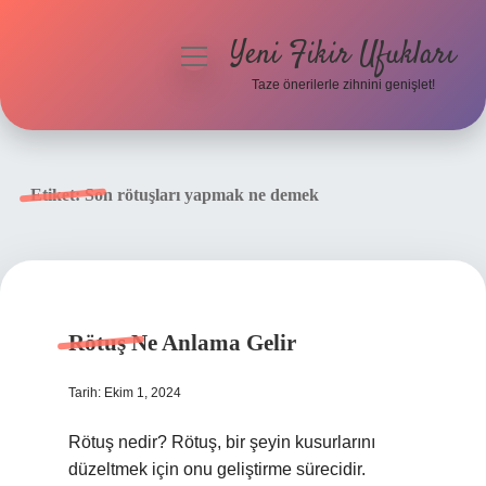
Yeni Fikir Ufukları
menüyü
aç
Taze önerilerle zihnini genişlet!
Anasayfa
Gizlilik Politikası
Etiket:
Son rötuşları yapmak ne demek
Yasal Uyarı
Hakkımızda
Rötuş Ne Anlama Gelir
Tarih: Ekim 1, 2024
Rötuş nedir? Rötuş, bir şeyin kusurlarını
düzeltmek için onu geliştirme sürecidir.