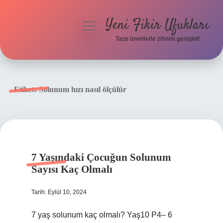
Yeni Fikir Ufukları
menüyü
aç
Taze önerilerle zihnini genişlet!
Anasayfa
Gizlilik Politikası
Etiket:
Solunum hızı nasıl ölçülür
Yasal Uyarı
Hakkımızda
7 Yaşındaki Çocuğun Solunum
Sayısı Kaç Olmalı
Tarih: Eylül 10, 2024
7 yaş solunum kaç olmalı? Yaş10 P4– 6