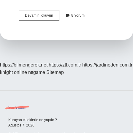
7
Devamını okuyun
8 Yorum
Yaşındaki
Çocuğun
Solunum
Sayısı
Kaç
Olmalı
https://bilmengerek.net
https://ztf.com.tr
https://jardineden.com.tr
knight online
nttgame
Sitemap
Sidebar
Son Yazılar
Kuruyan ciceklerle ne yapılır ?
Ağustos 7, 2026