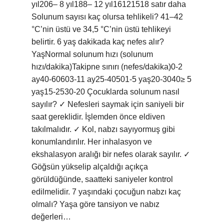
yıl206– 8 yıl188– 12 yıl16121518 satır daha
Solunum sayısı kaç olursa tehlikeli? 41–42
°C’nin üstü ve 34,5 °C’nin üstü tehlikeyi
belirtir. 6 yaş dakikada kaç nefes alır?
YaşNormal solunum hızı (solunum
hızı/dakika)Takipne sınırı (nefes/dakika)0-2
ay40-60603-11 ay25-40501-5 yaş20-3040≥ 5
yaş15-2530-20 Çocuklarda solunum nasıl
sayılır? ✓ Nefesleri saymak için saniyeli bir
saat gereklidir. İşlemden önce eldiven
takılmalıdır. ✓ Kol, nabzı sayıyormuş gibi
konumlandırılır. Her inhalasyon ve
ekshalasyon aralığı bir nefes olarak sayılır. ✓
Göğsün yükselip alçaldığı açıkça
görüldüğünde, saatteki saniyeler kontrol
edilmelidir. 7 yaşındaki çocuğun nabzı kaç
olmalı? Yaşa göre tansiyon ve nabız
değerleri…