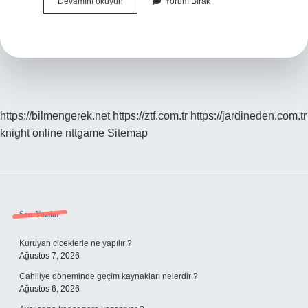
Asetik
Devamını okuyun
Yorum Bırak
Asit
Türkiyede
Üretiliyor
Mu
https://bilmengerek.net
https://ztf.com.tr
https://jardineden.com.tr
knight online
nttgame
Sitemap
Sidebar
Son Yazılar
Kuruyan ciceklerle ne yapılır ?
Ağustos 7, 2026
Cahiliye döneminde geçim kaynakları nelerdir ?
Ağustos 6, 2026