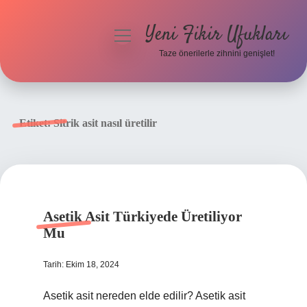
Yeni Fikir Ufukları
menüyü
aç
Taze önerilerle zihnini genişlet!
Anasayfa
Gizlilik Politikası
Etiket:
Sitrik asit nasıl üretilir
Yasal Uyarı
Hakkımızda
Asetik Asit Türkiyede Üretiliyor
Mu
Tarih: Ekim 18, 2024
Asetik asit nereden elde edilir? Asetik asit