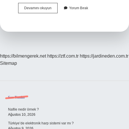
Şıra
Devamını okuyun
Yorum Bırak
Içki
Mi
https://bilmengerek.net
https://ztf.com.tr
https://jardineden.com.tr
Sitemap
Sidebar
Son Yazılar
Nafile nedir örnek ?
Ağustos 10, 2026
Türkiye’de elektronik harp sistemi var mı ?
Ağustos 9, 2026