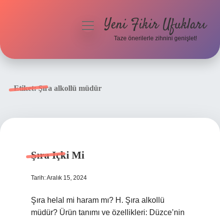
Yeni Fikir Ufukları
menüyü
aç
Taze önerilerle zihnini genişlet!
Anasayfa
Gizlilik Politikası
Etiket:
Şıra alkollü müdür
Yasal Uyarı
Hakkımızda
Şıra Içki Mi
Tarih: Aralık 15, 2024
Şıra helal mi haram mı? H. Şıra alkollü
müdür? Ürün tanımı ve özellikleri: Düzce’nin