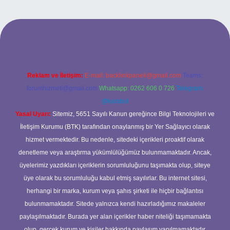
t mobil giriş
ilbet giriş adresi
www.betexper.xyz/
Reklam ve İletişim:
E-mail:
backlinkpaneli@gmail.com
Teams:
forumhizmeti@gmail.com
Whatsapp: 0262 606 0 726
Telegram:
@karabul
Yasal Uyarı:
Sitemiz, 5651 Sayılı Kanun gereğince Bilgi Teknolojileri ve
İletişim Kurumu (BTK) tarafından onaylanmış bir Yer Sağlayıcı olarak
hizmet vermektedir. Bu nedenle, sitedeki içerikleri proaktif olarak
denetleme veya araştırma yükümlülüğümüz bulunmamaktadır. Ancak,
üyelerimiz yazdıkları içeriklerin sorumluluğunu taşımakta olup, siteye
üye olarak bu sorumluluğu kabul etmiş sayılırlar. Bu internet sitesi,
herhangi bir marka, kurum veya şahıs şirketi ile hiçbir bağlantısı
bulunmamaktadır. Sitede yalnızca kendi hazırladığımız makaleler
paylaşılmaktadır. Burada yer alan içerikler haber niteliği taşımamakta
olup, gerçek kurum ve kişiler hakkında paylaşım yapılmamaktadır.