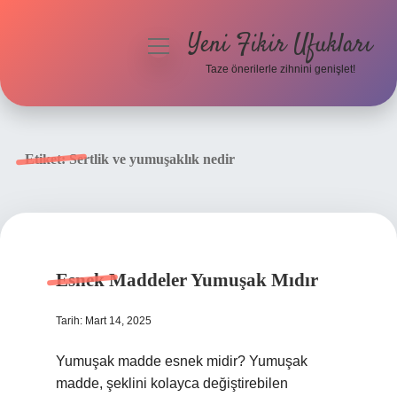
Yeni Fikir Ufukları
menüyü
aç
Taze önerilerle zihnini genişlet!
Anasayfa
Gizlilik Politikası
Etiket:
Sertlik ve yumuşaklık nedir
Yasal Uyarı
Hakkımızda
Esnek Maddeler Yumuşak Mıdır
Tarih: Mart 14, 2025
Yumuşak madde esnek midir? Yumuşak
madde, şeklini kolayca değiştirebilen