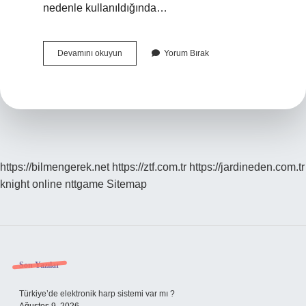
nedenle kullanıldığında…
Esnek
Devamını okuyun
Yorum Bırak
Maddeler
Yumuşak
Mıdır
https://bilmengerek.net
https://ztf.com.tr
https://jardineden.com.tr
knight online
nttgame
Sitemap
Sidebar
Son Yazılar
Türkiye’de elektronik harp sistemi var mı ?