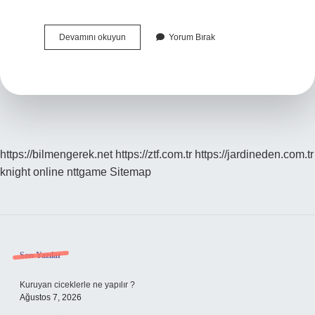
Okul
Devamını okuyun
Yorum Bırak
Dışı
Etkinlikler
Nelerdir
https://bilmengerek.net
https://ztf.com.tr
https://jardineden.com.tr
knight online
nttgame
Sitemap
Sidebar
Son Yazılar
Kuruyan ciceklerle ne yapılır ?
Ağustos 7, 2026