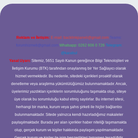
t mobil giriş
ilbet giriş adresi
www.betexper.xyz/
Reklam ve İletişim:
E-mail:
backlinkpaneli@gmail.com
Teams:
forumhizmeti@gmail.com
Whatsapp: 0262 606 0 726
Telegram:
@karabul
Yasal Uyarı:
Sitemiz, 5651 Sayılı Kanun gereğince Bilgi Teknolojileri ve
İletişim Kurumu (BTK) tarafından onaylanmış bir Yer Sağlayıcı olarak
hizmet vermektedir. Bu nedenle, sitedeki içerikleri proaktif olarak
denetleme veya araştırma yükümlülüğümüz bulunmamaktadır. Ancak,
üyelerimiz yazdıkları içeriklerin sorumluluğunu taşımakta olup, siteye
üye olarak bu sorumluluğu kabul etmiş sayılırlar. Bu internet sitesi,
herhangi bir marka, kurum veya şahıs şirketi ile hiçbir bağlantısı
bulunmamaktadır. Sitede yalnızca kendi hazırladığımız makaleler
paylaşılmaktadır. Burada yer alan içerikler haber niteliği taşımamakta
olup, gerçek kurum ve kişiler hakkında paylaşım yapılmamaktadır.
Gerçek kurum ve kişiler ile isim benzerlikleri tamamen tesadüfidir.