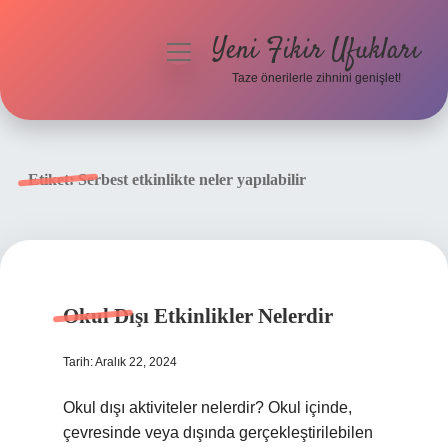
Yeni Fikir Ufukları
menüyü
aç
Taze önerilerle zihnini genişlet!
Anasayfa
Gizlilik Politikası
Etiket:
Serbest etkinlikte neler yapılabilir
Yasal Uyarı
Hakkımızda
Okul Dışı Etkinlikler Nelerdir
Tarih: Aralık 22, 2024
Okul dışı aktiviteler nelerdir? Okul içinde,
çevresinde veya dışında gerçekleştirilebilen