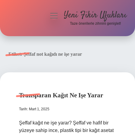
Yeni Fikir Ufukları
menüyü
aç
Taze önerilerle zihnini genişlet!
Anasayfa
Gizlilik Politikası
Etiket:
Şeffaf not kağıdı ne işe yarar
Yasal Uyarı
Hakkımızda
Transparan Kağıt Ne Işe Yarar
Tarih: Mart 1, 2025
Şeffaf kağıt ne işe yarar? Şeffaf ve hafif bir
yüzeye sahip ince, plastik tipi bir kağıt asetat