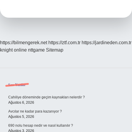
Ne
Işe
Yarar
https://bilmengerek.net
https://ztf.com.tr
https://jardineden.com.tr
knight online
nttgame
Sitemap
Sidebar
Son Yazılar
Cahiliye döneminde geçim kaynakları nelerdir ?
Ağustos 6, 2026
Avcılar ne kadar para kazanıyor ?
Ağustos 5, 2026
690 nolu hesap nedir ve nasıl kullanılır ?
Ağustos 3, 2026