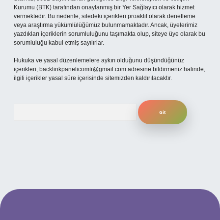
Kurumu (BTK) tarafından onaylanmış bir Yer Sağlayıcı olarak hizmet
vermektedir. Bu nedenle, sitedeki içerikleri proaktif olarak denetleme
veya araştırma yükümlülüğümüz bulunmamaktadır. Ancak, üyelerimiz
yazdıkları içeriklerin sorumluluğunu taşımakta olup, siteye üye olarak bu
sorumluluğu kabul etmiş sayılırlar.
Hukuka ve yasal düzenlemelere aykırı olduğunu düşündüğünüz
içerikleri,
backlinkpanelicomtr@gmail.com
adresine bildirmeniz halinde,
ilgili içerikler yasal süre içerisinde sitemizden kaldırılacaktır.
Arama
 mobil giriş
ilbet giriş adresi
www.betexper.xyz/