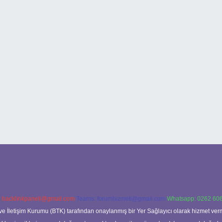
:
backlinkpaneli@gmail.com
Teams:
forumhizmeti@gmail.com
Whatsapp: 0262 606
ve İletişim Kurumu (BTK) tarafından onaylanmış bir Yer Sağlayıcı olarak hizmet verm