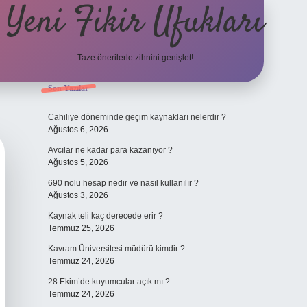
Yeni Fikir Ufukları
Taze önerilerle zihnini genişlet!
Sidebar
Son Yazılar
ilbet yeni giriş
ilbet mobil gi
Cahiliye döneminde geçim kaynakları nelerdir ?
Ağustos 6, 2026
Avcılar ne kadar para kazanıyor ?
Ağustos 5, 2026
690 nolu hesap nedir ve nasıl kullanılır ?
Ağustos 3, 2026
Kaynak teli kaç derecede erir ?
Temmuz 25, 2026
Kavram Üniversitesi müdürü kimdir ?
Temmuz 24, 2026
28 Ekim’de kuyumcular açık mı ?
Temmuz 24, 2026