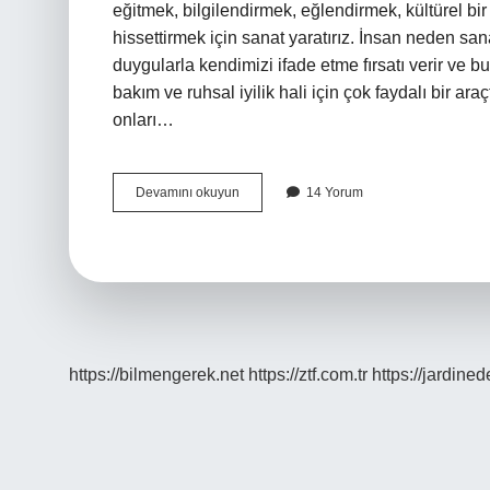
eğitmek, bilgilendirmek, eğlendirmek, kültürel b
hissettirmek için sanat yaratırız. İnsan neden san
duygularla kendimizi ifade etme fırsatı verir v
bakım ve ruhsal iyilik hali için çok faydalı bir ara
onları…
Sanata
Devamını okuyun
14 Yorum
Neden
Ihtiyaç
Duyulmuştur
https://bilmengerek.net
https://ztf.com.tr
https://jardine