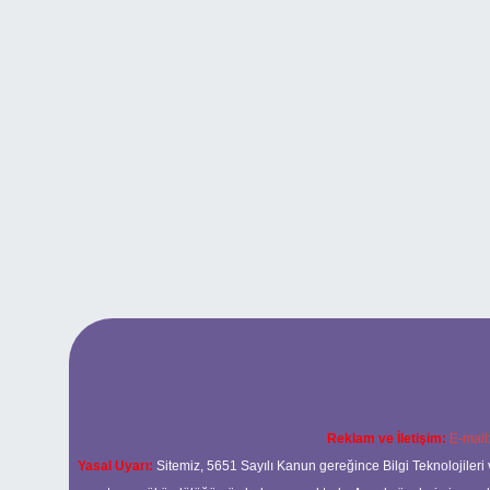
Reklam ve İletişim:
E-mail
Yasal Uyarı:
Sitemiz, 5651 Sayılı Kanun gereğince Bilgi Teknolojileri 