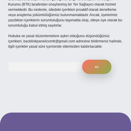
Kurumu (BTK) tarafından onaylanmış bir Yer Sağlayıcı olarak hizmet
vermektedir. Bu nedenle, sitedeki içerikleri proaktif olarak denetleme
veya araştırma yükümlülüğümüz bulunmamaktadır. Ancak, üyelerimiz
yazdıkları içeriklerin sorumluluğunu taşımakta olup, siteye üye olarak bu
sorumluluğu kabul etmiş sayılırlar.
Hukuka ve yasal düzenlemelere aykırı olduğunu düşündüğünüz
içerikleri,
backlinkpanelicomtr@gmail.com
adresine bildirmeniz halinde,
ilgili içerikler yasal süre içerisinde sitemizden kaldırılacaktır.
Arama
t mobil giriş
ilbet giriş adresi
www.betexper.xyz/