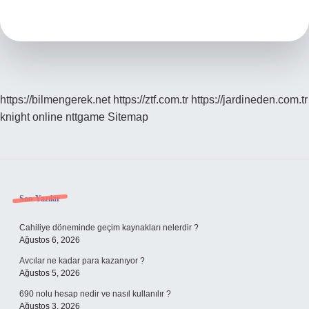
Ne
Işe
Yarar
https://bilmengerek.net
https://ztf.com.tr
https://jardineden.com.tr
knight online
nttgame
Sitemap
Sidebar
Son Yazılar
Cahiliye döneminde geçim kaynakları nelerdir ?
Ağustos 6, 2026
Avcılar ne kadar para kazanıyor ?
Ağustos 5, 2026
690 nolu hesap nedir ve nasıl kullanılır ?
Ağustos 3, 2026