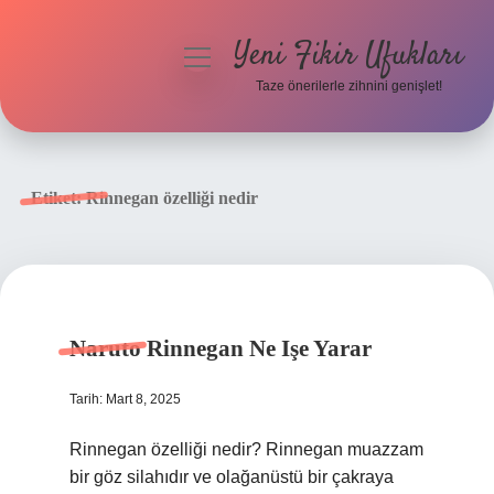
Yeni Fikir Ufukları
menüyü
aç
Taze önerilerle zihnini genişlet!
Anasayfa
Gizlilik Politikası
Etiket:
Rinnegan özelliği nedir
Yasal Uyarı
Hakkımızda
Naruto Rinnegan Ne Işe Yarar
Tarih: Mart 8, 2025
Rinnegan özelliği nedir? Rinnegan muazzam
bir göz silahıdır ve olağanüstü bir çakraya