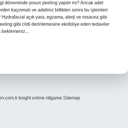
Regl döneminde yosun peeling yapılır mı? Ancak adet
den kaçınmalı ve adetiniz bittikten sonra bu işlemleri
 Hydrafacial açık yara, egzama, alerji ve rosacea gibi
eling gibi cildi derinlemesine eksfoliye eden tedaviler
ha beklemeniz…
den.com.tr
knight online
nttgame
Sitemap