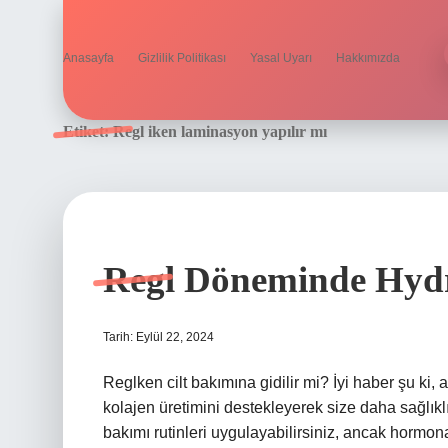
Anasayfa
Gizlilik Politikası
Yasal Uyarı
Hakkımızda
Etiket:
Regl iken laminasyon yapılır mı
Regl Döneminde Hydra
Tarih: Eylül 22, 2024
Reglken cilt bakımına gidilir mi? İyi haber şu ki,
kolajen üretimini destekleyerek size daha sağlıklı, 
bakımı rutinleri uygulayabilirsiniz, ancak hormona