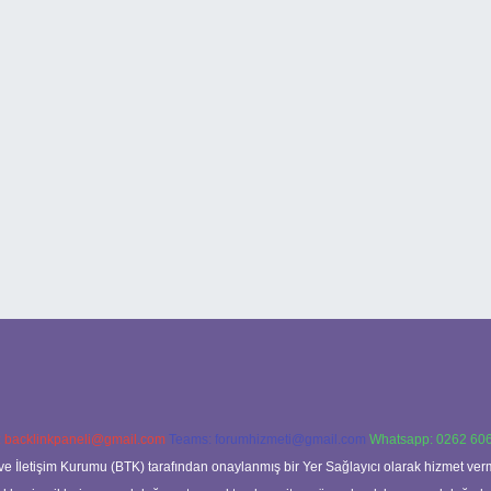
:
backlinkpaneli@gmail.com
Teams:
forumhizmeti@gmail.com
Whatsapp: 0262 606
ve İletişim Kurumu (BTK) tarafından onaylanmış bir Yer Sağlayıcı olarak hizmet verm