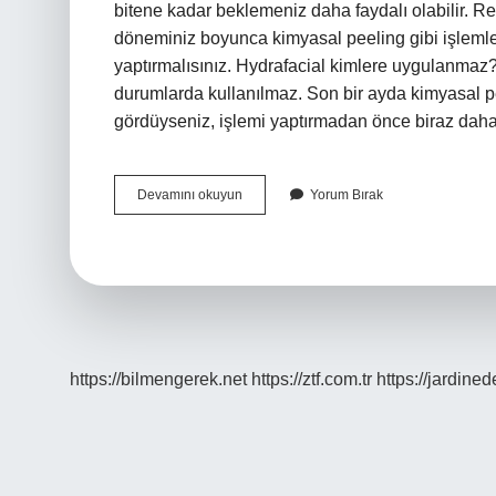
bitene kadar beklemeniz daha faydalı olabilir. 
döneminiz boyunca kimyasal peeling gibi işlemler
yaptırmalısınız. Hydrafacial kimlere uygulanmaz?
durumlarda kullanılmaz. Son bir ayda kimyasal pe
gördüyseniz, işlemi yaptırmadan önce biraz da
Regl
Devamını okuyun
Yorum Bırak
Döneminde
Hydrafacial
Yapılır
Mı
https://bilmengerek.net
https://ztf.com.tr
https://jardine