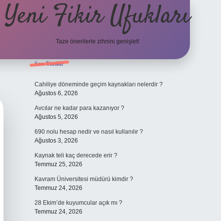
Yeni Fikir Ufukları
Taze önerilerle zihnini genişlet!
Sidebar
Son Yazılar
ilbet yeni giriş
ilbet mobil gi
Cahiliye döneminde geçim kaynakları nelerdir ?
Ağustos 6, 2026
Avcılar ne kadar para kazanıyor ?
Ağustos 5, 2026
690 nolu hesap nedir ve nasıl kullanılır ?
Ağustos 3, 2026
Kaynak teli kaç derecede erir ?
Temmuz 25, 2026
Kavram Üniversitesi müdürü kimdir ?
Temmuz 24, 2026
28 Ekim’de kuyumcular açık mı ?
Temmuz 24, 2026