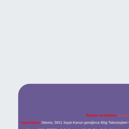
Reklam ve İletişim:
E-mail
Yasal Uyarı:
Sitemiz, 5651 Sayılı Kanun gereğince Bilgi Teknolojileri 