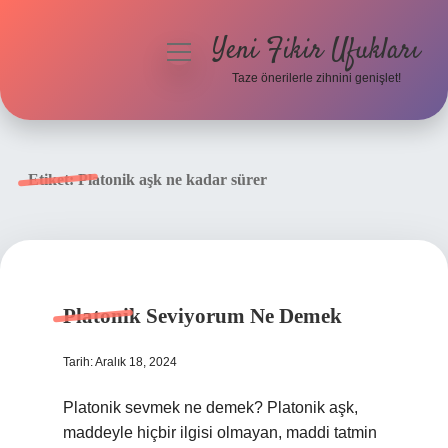
Yeni Fikir Ufukları
menüyü
aç
Taze önerilerle zihnini genişlet!
Anasayfa
Gizlilik Politikası
Etiket:
Platonik aşk ne kadar sürer
Yasal Uyarı
Hakkımızda
Platonik Seviyorum Ne Demek
Tarih: Aralık 18, 2024
Platonik sevmek ne demek? Platonik aşk,
maddeyle hiçbir ilgisi olmayan, maddi tatmin