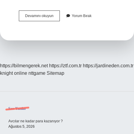
Çiğerparem
Devamını okuyun
Yorum Bırak
Ne
Demek
https://bilmengerek.net
https://ztf.com.tr
https://jardineden.com.tr
knight online
nttgame
Sitemap
Sidebar
Son Yazılar
Avcılar ne kadar para kazanıyor ?
Ağustos 5, 2026