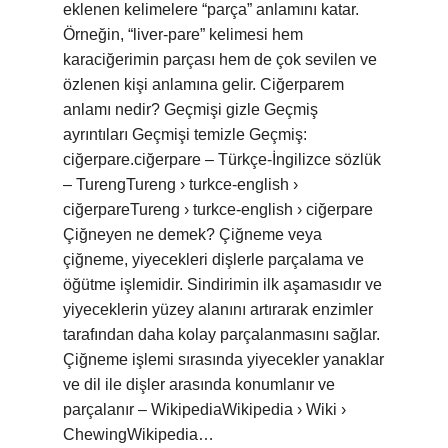
eklenen kelimelere “parça” anlamını katar.
Örneğin, “liver-pare” kelimesi hem
karaciğerimin parçası hem de çok sevilen ve
özlenen kişi anlamına gelir. Ciğerparem
anlamı nedir? Geçmişi gizle Geçmiş
ayrıntıları Geçmişi temizle Geçmiş:
ciğerpare.ciğerpare – Türkçe-İngilizce sözlük
– TurengTureng › turkce-english ›
ciğerpareTureng › turkce-english › ciğerpare
Çiğneyen ne demek? Çiğneme veya
çiğneme, yiyecekleri dişlerle parçalama ve
öğütme işlemidir. Sindirimin ilk aşamasıdır ve
yiyeceklerin yüzey alanını artırarak enzimler
tarafından daha kolay parçalanmasını sağlar.
Çiğneme işlemi sırasında yiyecekler yanaklar
ve dil ile dişler arasında konumlanır ve
parçalanır – WikipediaWikipedia › Wiki ›
ChewingWikipedia…