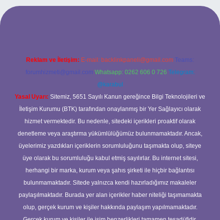
t mobil giriş
ilbet giriş adresi
www.betexper.xyz/
Reklam ve İletişim:
E-mail:
backlinkpaneli@gmail.com
Teams:
forumhizmeti@gmail.com
Whatsapp: 0262 606 0 726
Telegram:
@karabul
Yasal Uyarı:
Sitemiz, 5651 Sayılı Kanun gereğince Bilgi Teknolojileri ve
İletişim Kurumu (BTK) tarafından onaylanmış bir Yer Sağlayıcı olarak
hizmet vermektedir. Bu nedenle, sitedeki içerikleri proaktif olarak
denetleme veya araştırma yükümlülüğümüz bulunmamaktadır. Ancak,
üyelerimiz yazdıkları içeriklerin sorumluluğunu taşımakta olup, siteye
üye olarak bu sorumluluğu kabul etmiş sayılırlar. Bu internet sitesi,
herhangi bir marka, kurum veya şahıs şirketi ile hiçbir bağlantısı
bulunmamaktadır. Sitede yalnızca kendi hazırladığımız makaleler
paylaşılmaktadır. Burada yer alan içerikler haber niteliği taşımamakta
olup, gerçek kurum ve kişiler hakkında paylaşım yapılmamaktadır.
Gerçek kurum ve kişiler ile isim benzerlikleri tamamen tesadüfidir.