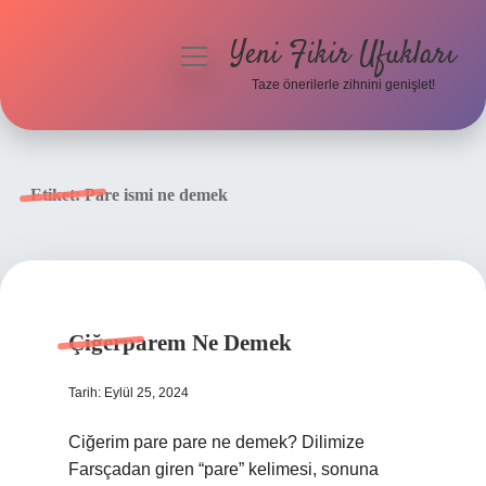
Yeni Fikir Ufukları
menüyü
aç
Taze önerilerle zihnini genişlet!
Anasayfa
Gizlilik Politikası
Etiket:
Pare ismi ne demek
Yasal Uyarı
Hakkımızda
Çiğerparem Ne Demek
Tarih: Eylül 25, 2024
Ciğerim pare pare ne demek? Dilimize
Farsçadan giren “pare” kelimesi, sonuna