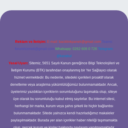
lbet mobil giriş
ilbet giriş adresi
www.betexper.xyz/
Reklam ve İletişim:
E-mail:
backlinkpaneli@gmail.com
Teams:
forumhizmeti@gmail.com
Whatsapp: 0262 606 0 726
Telegram:
@karabul
Yasal Uyarı:
Sitemiz, 5651 Sayılı Kanun gereğince Bilgi Teknolojileri ve
İletişim Kurumu (BTK) tarafından onaylanmış bir Yer Sağlayıcı olarak
hizmet vermektedir. Bu nedenle, sitedeki içerikleri proaktif olarak
denetleme veya araştırma yükümlülüğümüz bulunmamaktadır. Ancak,
üyelerimiz yazdıkları içeriklerin sorumluluğunu taşımakta olup, siteye
üye olarak bu sorumluluğu kabul etmiş sayılırlar. Bu internet sitesi,
herhangi bir marka, kurum veya şahıs şirketi ile hiçbir bağlantısı
bulunmamaktadır. Sitede yalnızca kendi hazırladığımız makaleler
paylaşılmaktadır. Burada yer alan içerikler haber niteliği taşımamakta
olup, gerçek kurum ve kişiler hakkında paylaşım yapılmamaktadır.