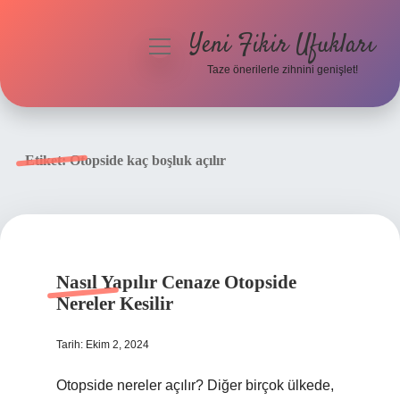
Yeni Fikir Ufukları
menüyü
aç
Taze önerilerle zihnini genişlet!
Anasayfa
Gizlilik Politikası
Etiket:
Otopside kaç boşluk açılır
Yasal Uyarı
Hakkımızda
Nasıl Yapılır Cenaze Otopside
Nereler Kesilir
Tarih: Ekim 2, 2024
Otopside nereler açılır? Diğer birçok ülkede,