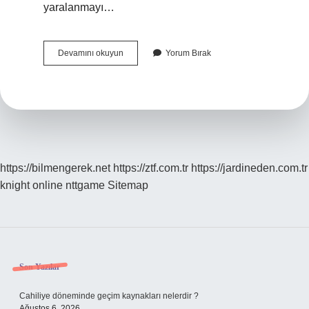
yaralanmayı…
Nasıl
Devamını okuyun
Yorum Bırak
Yapılır
Cenaze
Otopside
Nereler
Kesilir
https://bilmengerek.net
https://ztf.com.tr
https://jardineden.com.tr
knight online
nttgame
Sitemap
Sidebar
Son Yazılar
Cahiliye döneminde geçim kaynakları nelerdir ?
Ağustos 6, 2026