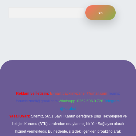
Arama
mobil giriş
ilbet giriş adresi
www.betexper.xyz/
Reklam ve İletişim:
E-mail:
backlinkpaneli@gmail.com
Teams:
forumhizmeti@gmail.com
Whatsapp: 0262 606 0 726
Telegram:
@karabul
Yasal Uyarı:
Sitemiz, 5651 Sayılı Kanun gereğince Bilgi Teknolojileri ve
İletişim Kurumu (BTK) tarafından onaylanmış bir Yer Sağlayıcı olarak
hizmet vermektedir. Bu nedenle, sitedeki içerikleri proaktif olarak