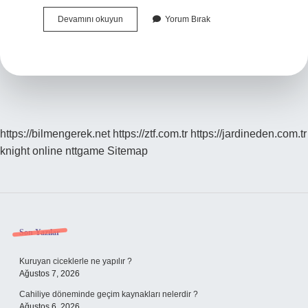
Gavur
Devamını okuyun
Yorum Bırak
Hanı
Hikayesi
Nedir
https://bilmengerek.net
https://ztf.com.tr
https://jardineden.com.tr
knight online
nttgame
Sitemap
Sidebar
Son Yazılar
Kuruyan ciceklerle ne yapılır ?
Ağustos 7, 2026
Cahiliye döneminde geçim kaynakları nelerdir ?
Ağustos 6, 2026