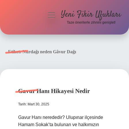
Yeni Fikir Ufukları
menüyü
aç
Taze önerilerle zihnini genişlet!
Anasayfa
Gizlilik Politikası
Etiket:
Nurdağı neden Gâvur Dağı
Yasal Uyarı
Hakkımızda
Gavur Hanı Hikayesi Nedir
Tarih: Mart 30, 2025
Gavur Hanı nerededir? Ulupınar ilçesinde
Hamam Sokak’ta bulunan ve halkımızın