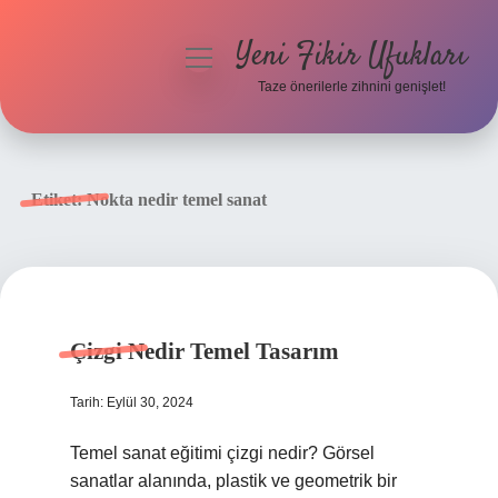
Yeni Fikir Ufukları
menüyü
aç
Taze önerilerle zihnini genişlet!
Anasayfa
Gizlilik Politikası
Etiket:
Nokta nedir temel sanat
Yasal Uyarı
Hakkımızda
Çizgi Nedir Temel Tasarım
Tarih: Eylül 30, 2024
Temel sanat eğitimi çizgi nedir? Görsel
sanatlar alanında, plastik ve geometrik bir