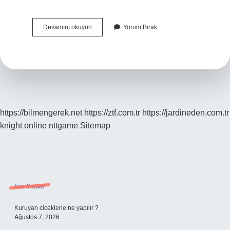
Çizgi
Devamını okuyun
Yorum Bırak
Nedir
Temel
Tasarım
https://bilmengerek.net
https://ztf.com.tr
https://jardineden.com.tr
knight online
nttgame
Sitemap
Sidebar
Son Yazılar
Kuruyan ciceklerle ne yapılır ?
Ağustos 7, 2026