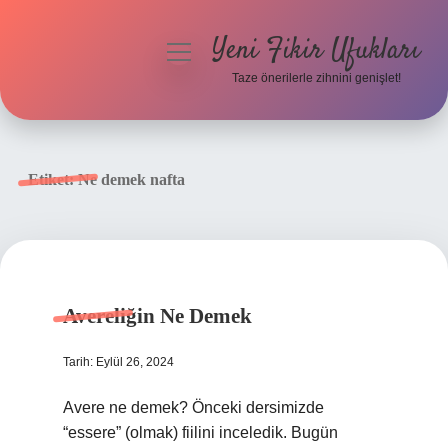
Yeni Fikir Ufukları
menüyü
aç
Taze önerilerle zihnini genişlet!
Anasayfa
Gizlilik Politikası
Etiket:
Ne demek nafta
Yasal Uyarı
Hakkımızda
Avereliğin Ne Demek
Tarih: Eylül 26, 2024
Avere ne demek? Önceki dersimizde
“essere” (olmak) fiilini inceledik. Bugün