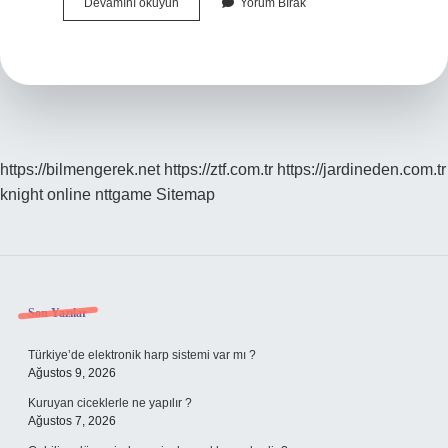
Avereliğin
Devamını okuyun
Yorum Bırak
Ne
Demek
https://bilmengerek.net
https://ztf.com.tr
https://jardineden.com.tr
knight online
nttgame
Sitemap
Sidebar
Son Yazılar
Türkiye’de elektronik harp sistemi var mı ?
Ağustos 9, 2026
Kuruyan ciceklerle ne yapılır ?
Ağustos 7, 2026