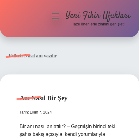
Yeni Fikir Ufukları
menüyü
aç
Taze önerilerle zihnini genişlet!
Anasayfa
Gizlilik Politikası
Etiket:
Nasıl anı yazılır
Yasal Uyarı
Hakkımızda
Anı Nasıl Bir Şey
Tarih: Ekim 7, 2024
Bir anı nasıl anlatılır? – Geçmişin birinci tekil
şahıs bakış açısıyla, kendi yorumlarıyla