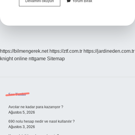
Anı
Devamını okuyun
Yorum Bırak
Nasıl
Bir
Şey
https://bilmengerek.net
https://ztf.com.tr
https://jardineden.com.tr
knight online
nttgame
Sitemap
Sidebar
Son Yazılar
Avcılar ne kadar para kazanıyor ?
Ağustos 5, 2026
690 nolu hesap nedir ve nasıl kullanılır ?
Ağustos 3, 2026