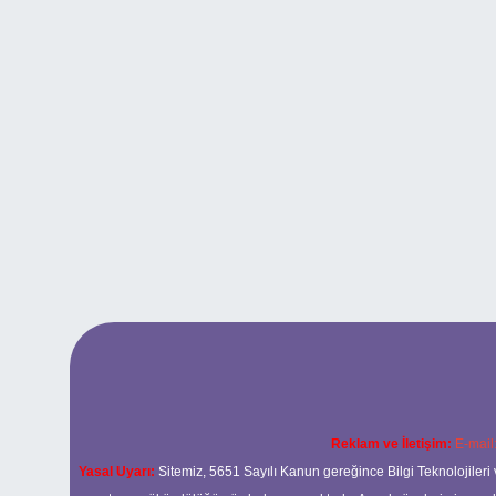
Reklam ve İletişim:
E-mail
Yasal Uyarı:
Sitemiz, 5651 Sayılı Kanun gereğince Bilgi Teknolojileri 