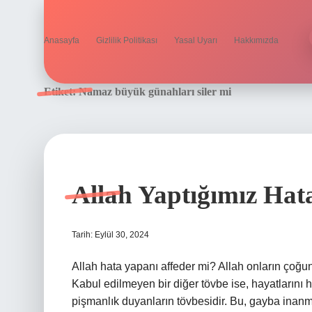
Anasayfa
Gizlilik Politikası
Yasal Uyarı
Hakkımızda
Etiket:
Namaz büyük günahları siler mi
Allah Yaptığımız Hata
Tarih: Eylül 30, 2024
Allah hata yapanı affeder mi? Allah onların çoğu
Kabul edilmeyen bir diğer tövbe ise, hayatlarını 
pişmanlık duyanların tövbesidir. Bu, gayba inan