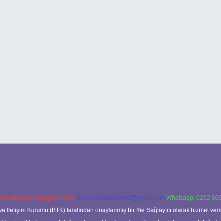
:
backlinkpaneli@gmail.com
Teams:
forumhizmeti@gmail.com
Whatsapp: 0262 606
ve İletişim Kurumu (BTK) tarafından onaylanmış bir Yer Sağlayıcı olarak hizmet verm