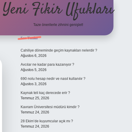
Yeni Fikir Ufukları
Taze önerilerle zihnini genişlet!
Sidebar
Son Yazılar
ilbet yeni giriş
ilbet mobil
Cahiliye döneminde geçim kaynakları nelerdir ?
Ağustos 6, 2026
Avcılar ne kadar para kazanıyor ?
Ağustos 5, 2026
690 nolu hesap nedir ve nasıl kullanılır ?
Ağustos 3, 2026
Kaynak teli kaç derecede erir ?
Temmuz 25, 2026
Kavram Üniversitesi müdürü kimdir ?
Temmuz 24, 2026
28 Ekim’de kuyumcular açık mı ?
Temmuz 24, 2026