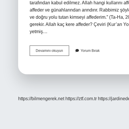
tarafından kabul edilmez. Allah hangi kullarını af
affeder ve günahlarından arındırır. Rabbimiz şöyl
ve doğru yolu tutan kimseyi affederim.” (Ta-Ha, 
gerekir. Allah kaç kere affeder? Çeviri (Kur’an Y
yetmiş…
Allah
Devamını okuyun
Yorum Bırak
Yaptığımız
Hataları
Affeder
Mi
https://bilmengerek.net
https://ztf.com.tr
https://jardine