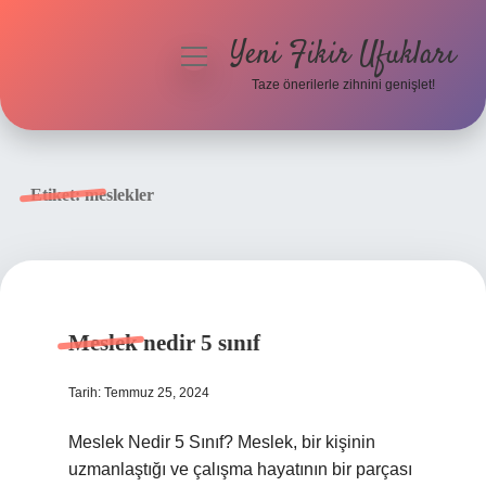
Yeni Fikir Ufukları
menüyü
aç
Taze önerilerle zihnini genişlet!
Anasayfa
Gizlilik Politikası
Etiket:
meslekler
Yasal Uyarı
Hakkımızda
Meslek nedir 5 sınıf
Tarih: Temmuz 25, 2024
Meslek Nedir 5 Sınıf? Meslek, bir kişinin
uzmanlaştığı ve çalışma hayatının bir parçası