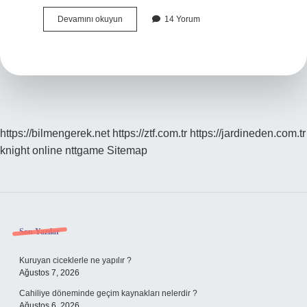
Meslek
Devamını okuyun
14 Yorum
nedir
5
sınıf
https://bilmengerek.net
https://ztf.com.tr
https://jardineden.com.tr
knight online
nttgame
Sitemap
Sidebar
Son Yazılar
Kuruyan ciceklerle ne yapılır ?
Ağustos 7, 2026
Cahiliye döneminde geçim kaynakları nelerdir ?
Ağustos 6, 2026