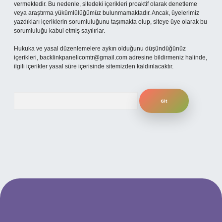
vermektedir. Bu nedenle, sitedeki içerikleri proaktif olarak denetleme
veya araştırma yükümlülüğümüz bulunmamaktadır. Ancak, üyelerimiz
yazdıkları içeriklerin sorumluluğunu taşımakta olup, siteye üye olarak bu
sorumluluğu kabul etmiş sayılırlar.
Hukuka ve yasal düzenlemelere aykırı olduğunu düşündüğünüz
içerikleri,
backlinkpanelicomtr@gmail.com
adresine bildirmeniz halinde,
ilgili içerikler yasal süre içerisinde sitemizden kaldırılacaktır.
Arama
 mobil giriş
ilbet giriş adresi
www.betexper.xyz/