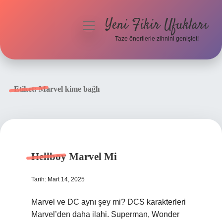
Yeni Fikir Ufukları
menüyü
aç
Taze önerilerle zihnini genişlet!
Anasayfa
Gizlilik Politikası
Etiket:
Marvel kime bağlı
Yasal Uyarı
Hakkımızda
Hellboy Marvel Mi
Tarih: Mart 14, 2025
Marvel ve DC aynı şey mi? DCS karakterleri
Marvel’den daha ilahi. Superman, Wonder