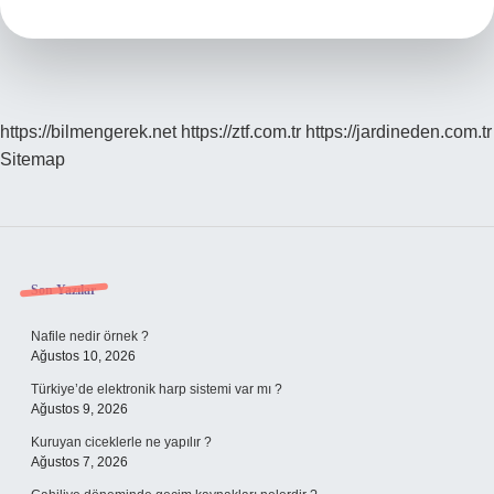
https://bilmengerek.net
https://ztf.com.tr
https://jardineden.com.tr
Sitemap
Sidebar
Son Yazılar
Nafile nedir örnek ?
Ağustos 10, 2026
Türkiye’de elektronik harp sistemi var mı ?
Ağustos 9, 2026
Kuruyan ciceklerle ne yapılır ?
Ağustos 7, 2026