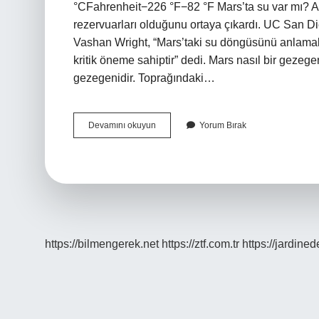
°CFahrenheit−226 °F−82 °F Mars’ta su var mı? An
rezervuarları olduğunu ortaya çıkardı. UC San Di
Vashan Wright, “Mars’taki su döngüsünü anlamak, 
kritik öneme sahiptir” dedi. Mars nasıl bir gezeg
gezegenidir. Toprağındaki…
Mars
Devamını okuyun
Yorum Bırak
Soğuk
Bir
Gezegen
Mi
https://bilmengerek.net
https://ztf.com.tr
https://jardine