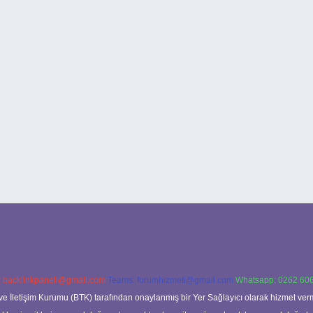
:
backlinkpaneli@gmail.com
Teams:
forumhizmeti@gmail.com
Whatsapp: 0262 606
ve İletişim Kurumu (BTK) tarafından onaylanmış bir Yer Sağlayıcı olarak hizmet verm