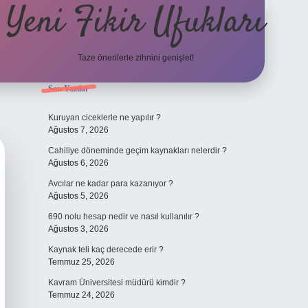
Yeni Fikir Ufukları
Taze önerilerle zihnini genişlet!
Sidebar
Son Yazılar
ilbet yeni giriş
ilbet mobil gi
Kuruyan ciceklerle ne yapılır ?
Ağustos 7, 2026
Cahiliye döneminde geçim kaynakları nelerdir ?
Ağustos 6, 2026
Avcılar ne kadar para kazanıyor ?
Ağustos 5, 2026
690 nolu hesap nedir ve nasıl kullanılır ?
Ağustos 3, 2026
Kaynak teli kaç derecede erir ?
Temmuz 25, 2026
Kavram Üniversitesi müdürü kimdir ?
Temmuz 24, 2026