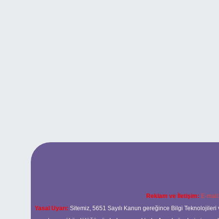
Reklam ve İletişim:
E-mail
Yasal Uyarı:
Sitemiz, 5651 Sayılı Kanun gereğince Bilgi Teknolojileri 